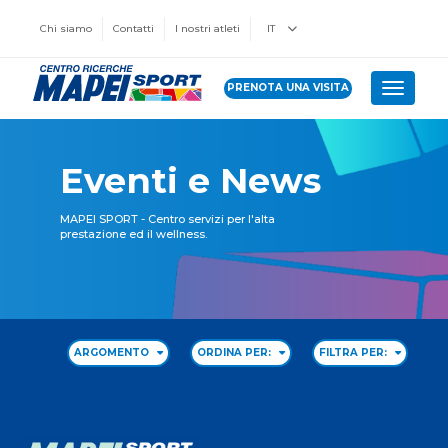
Chi siamo
Contatti
I nostri atleti
IT
PRENOTA UNA VISITA
Toggle 
Eventi e News
MAPEI SPORT - Centro servizi per l'alta
prestazione ed il wellness.
ARGOMENTO
ORDINA PER:
FILTRA PER: