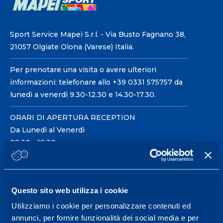
Sport Service Mapei S.r.l. - Via Busto Fagnano 38,
21057 Olgiate Olona (Varese) Italia.
Per prenotare una visita o avere ulteriori
informazioni: telefonare allo +39 0331 575757 da
lunedì a venerdì 9.30-12.30 e 14.30-17.30.
ORARI DI APERTURA RECEPTION
Da Lunedì al Venerdì
08.30 - 18.30
Centro servizi per l'alta
Questo sito web utilizza i cookie
prestazione ed il
Utilizziamo i cookie per personalizzare contenuti ed
wellness.
annunci, per fornire funzionalità dei social media e per