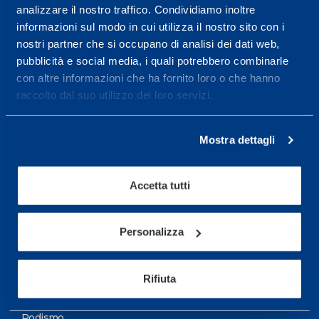
analizzare il nostro traffico. Condividiamo inoltre
Maggiori informazioni
informazioni sul modo in cui utilizza il nostro sito con i
nostri partner che si occupano di analisi dei dati web,
pubblicità e social media, i quali potrebbero combinarle
Servizi
con altre informazioni che ha fornito loro o che hanno
Servizi Medici
raccolto dal suo utilizzo dei loro servizi.
Test di valutazione
Mostra dettagli
Programmazione Allenamento
Accetta tutti
Sport
Calcio
Personalizza
Ciclismo e MTB
Motorsports
Rifiuta
Pallacanestro
Podismo