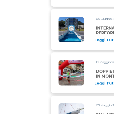
05 Giugno 
INTERNATIONAL MASTER IN
INTERN
PERFOR
Leggi Tut
19 Maggio 
DOPPIETTA TRICOLORE TRA 
DOPPIET
IN MON
Leggi Tut
05 Maggio 
“ALLAGRANDE MAPEI” DI N