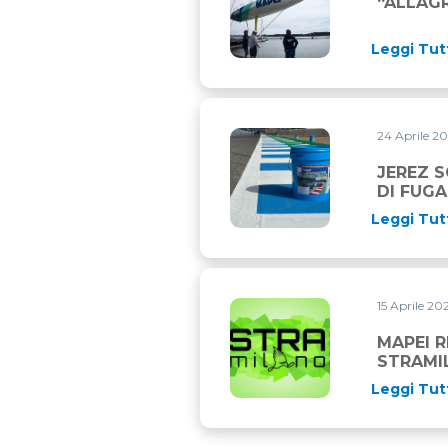
“ALLAG
Leggi Tut
24 Aprile 2
JEREZ SCEGLIE MAPEI PER C
JEREZ S
DI FUGA
Leggi Tut
15 Aprile 2
MAPEI RINNOVA IL SUO IM
MAPEI 
STRAMI
Leggi Tut