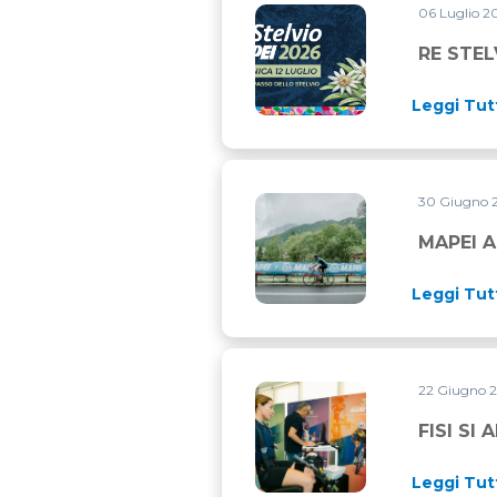
06 Luglio 
RE STELVIO MAPEI 2026: TO
RE STEL
Leggi Tut
30 Giugno 
MAPEI ALLA MARATONA DEL
MAPEI A
Leggi Tut
22 Giugno 
FISI SI AFFIDA A MAPEI S
FISI SI
Leggi Tut