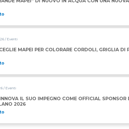
RANDE MAPEI” DI NUOVO IN ACQUA CON UNA NUOVA
to
026
/ Eventi
OLORARE CORDOLI, GRIGLIA DI PARTENZA E VIE DI FUGA
CEGLIE MAPEI PER COLORARE CORDOLI, GRIGLIA DI 
to
026
/ Eventi
PEGNO COME OFFICIAL SPONSOR DELLA STRAMILANO 2026
RINNOVA IL SUO IMPEGNO COME OFFICIAL SPONSOR
LANO 2026
to