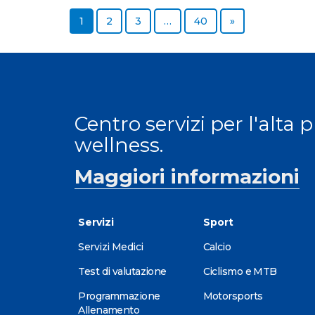
Page
Page
Page
Page
Next page
1
2
3
…
40
»
Centro servizi per l'alta 
wellness.
Maggiori informazioni
Servizi
Sport
Servizi Medici
Calcio
Test di valutazione
Ciclismo e MTB
Programmazione
Motorsports
Allenamento