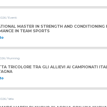
2026
/ Eventi
 STRENGTH AND CONDITIONING FOR HIGH PERFORMANCE
ATIONAL MASTER IN STRENGTH AND CONDITIONING 
MANCE IN TEAM SPORTS
to
2026
/ Running
GLI ALLIEVI AI CAMPIONATI ITALIANI DI CORSA IN MONT
TA TRICOLORE TRA GLI ALLIEVI AI CAMPIONATI ITA
TAGNA
to
2026
/ Vela
UOVO IN ACQUA CON UNA NUOVA LIVREA