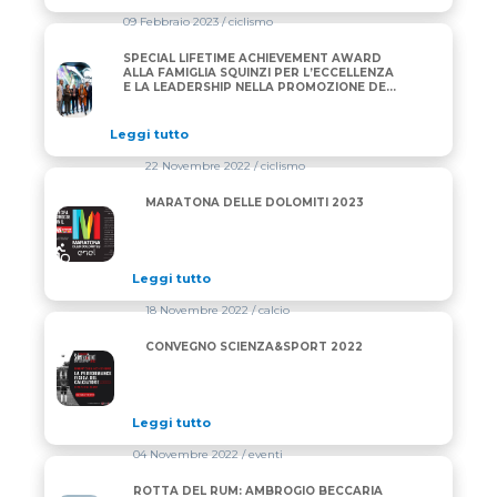
09 Febbraio 2023
/ ciclismo
SPECIAL LIFETIME ACHIEVEMENT AWARD
SPECIAL LIFETIME ACHIEVEMENT AWARD ALLA FAM
ALLA FAMIGLIA SQUINZI PER L’ECCELLENZA
E LA LEADERSHIP NELLA PROMOZIONE DEL
CICLISMO GLOBALE
Leggi tutto
22 Novembre 2022
/ ciclismo
MARATONA DELLE DOLOMITI 2023
MARATONA DELLE DOLOMITI 2023
Leggi tutto
18 Novembre 2022
/ calcio
CONVEGNO SCIENZA&SPORT 2022
CONVEGNO SCIENZA&SPORT 2022
Leggi tutto
04 Novembre 2022
/ eventi
ROTTA DEL RUM: AMBROGIO BECCARIA