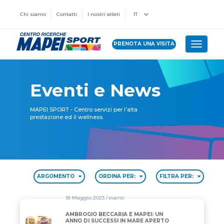
Chi siamo
Contatti
I nostri atleti
IT
PRENOTA UNA VISITA
Toggle 
Eventi e News
MAPEI SPORT - Centro servizi per l'alta
prestazione ed il wellness.
ARGOMENTO
ORDINA PER:
FILTRA PER:
18 Maggio 2023
/ eventi
AMBROGIO BECCARIA E MAPEI: UN
AMBROGIO BECCARIA E MAPEI: UN ANNO DI SUCCES
ANNO DI SUCCESSI IN MARE APERTO