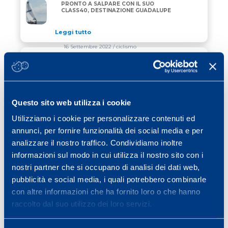
ROTTA DEL RUM: AMBROGIO BECCARIA PRONTO A S
PRONTO A SALPARE CON IL SUO
CLASS40, DESTINAZIONE GUADALUPE
Leggi tutto
16 Settembre 2022
/ ciclismo
MAPEI MAIN PARTNER DEI MONDIALI DI
MAPEI MAIN PARTNER DEI MONDIALI DI CICLISMO
CICLISMO SU STRADA 2022 A
WOLLONGONG, AUSTRALIA
Leggi tutto
Questo sito web utilizza i cookie
01 Settembre 2022
/ ciclismo
Utilizziamo i cookie per personalizzare contenuti ed
annunci, per fornire funzionalità dei social media e per
A OTTOBRE TORNA LA PEDALA CON
ALDO
analizzare il nostro traffico. Condividiamo inoltre
informazioni sul modo in cui utilizza il nostro sito con i
Leggi tutto
nostri partner che si occupano di analisi dei dati web,
pubblicità e social media, i quali potrebbero combinarle
con altre informazioni che ha fornito loro o che hanno
Previous page
Page
Page
Page
Page
Page
Page
«
1
…
4
5
6
7
8
…
raccolto dal suo utilizzo dei loro servizi.
Page
Next page
11
»