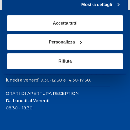
Mostra dettagli
Accetta tutti
Personalizza
Sport Service Mapei S.r.l. - Via Busto Fagnano 38,
21057 Olgiate Olona (Varese) Italia.
Rifiuta
Per prenotare una visita o avere ulteriori
informazioni: telefonare allo +39 0331 575757 da
lunedì a venerdì 9.30-12.30 e 14.30-17.30.
ORARI DI APERTURA RECEPTION
Da Lunedì al Venerdì
08.30 - 18.30