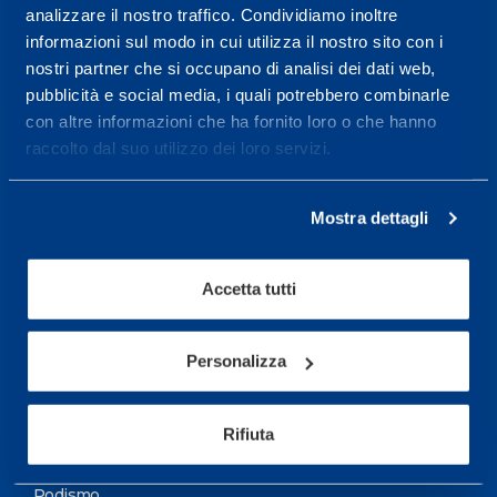
analizzare il nostro traffico. Condividiamo inoltre
Maggiori informazioni
informazioni sul modo in cui utilizza il nostro sito con i
nostri partner che si occupano di analisi dei dati web,
pubblicità e social media, i quali potrebbero combinarle
Servizi
con altre informazioni che ha fornito loro o che hanno
Servizi Medici
raccolto dal suo utilizzo dei loro servizi.
Test di valutazione
Mostra dettagli
Programmazione Allenamento
Accetta tutti
Sport
Calcio
Personalizza
Ciclismo e MTB
Motorsports
Rifiuta
Pallacanestro
Podismo