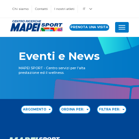
Chi siamo
Contatti
I nostri atleti
IT
PRENOTA UNA VISITA
Toggle 
Eventi e News
MAPEI SPORT - Centro servizi per l'alta
prestazione ed il wellness.
ARGOMENTO
ORDINA PER:
FILTRA PER: