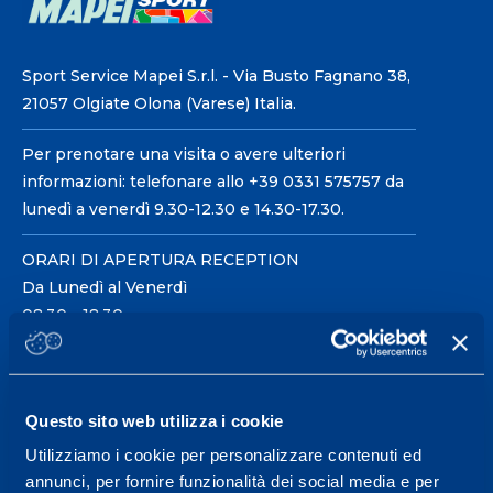
Sport Service Mapei S.r.l. - Via Busto Fagnano 38,
21057 Olgiate Olona (Varese) Italia.
Per prenotare una visita o avere ulteriori
informazioni: telefonare allo +39 0331 575757 da
lunedì a venerdì 9.30-12.30 e 14.30-17.30.
ORARI DI APERTURA RECEPTION
Da Lunedì al Venerdì
08.30 - 18.30
Centro servizi per l'alta
Questo sito web utilizza i cookie
prestazione ed il
Utilizziamo i cookie per personalizzare contenuti ed
wellness.
annunci, per fornire funzionalità dei social media e per