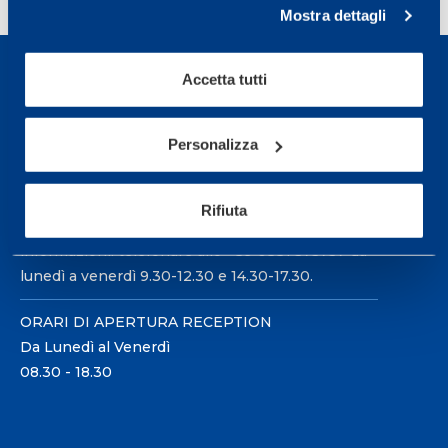
Mostra dettagli
Accetta tutti
Personalizza
Sport Service Mapei S.r.l. - Via Busto Fagnano 38,
21057 Olgiate Olona (Varese) Italia.
Rifiuta
Per prenotare una visita o avere ulteriori
informazioni: telefonare allo +39 0331 575757 da
lunedì a venerdì 9.30-12.30 e 14.30-17.30.
ORARI DI APERTURA RECEPTION
Da Lunedì al Venerdì
08.30 - 18.30