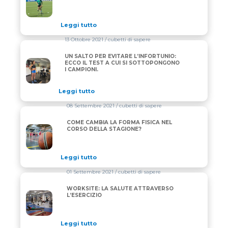
Leggi tutto
13 Ottobre 2021
/ cubetti di sapere
UN SALTO PER EVITARE L’INFORTUNIO:
UN SALTO PER EVITARE L’INFORTUNIO: ECCO IL TE
ECCO IL TEST A CUI SI SOTTOPONGONO
I CAMPIONI.
Leggi tutto
08 Settembre 2021
/ cubetti di sapere
COME CAMBIA LA FORMA FISICA NEL
COME CAMBIA LA FORMA FISICA NEL CORSO DELLA
CORSO DELLA STAGIONE?
Leggi tutto
01 Settembre 2021
/ cubetti di sapere
WORKSITE: LA SALUTE ATTRAVERSO
WORKSITE: LA SALUTE ATTRAVERSO L’ESERCIZIO
L’ESERCIZIO
Leggi tutto