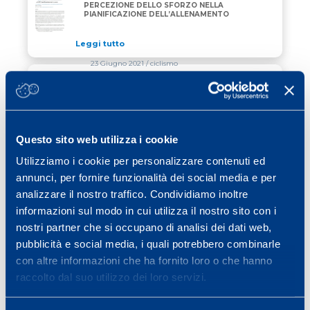
SCALA RPE: L’IMPORTANZA DELLA PERCEZIONE DE
PERCEZIONE DELLO SFORZO NELLA
PIANIFICAZIONE DELL’ALLENAMENTO
Leggi tutto
23 Giugno 2021
/ ciclismo
SELLA DA BICI, COME SCEGLIERE LA
MIGLIORE
Leggi tutto
Questo sito web utilizza i cookie
17 Giugno 2021
/ ciclismo
Utilizziamo i cookie per personalizzare contenuti ed
annunci, per fornire funzionalità dei social media e per
BICI: LA SCELTA DEL TELAIO PIU’
BICI: LA SCELTA DEL TELAIO PIU’ ADATTO
ADATTO
analizzare il nostro traffico. Condividiamo inoltre
informazioni sul modo in cui utilizza il nostro sito con i
Leggi tutto
nostri partner che si occupano di analisi dei dati web,
pubblicità e social media, i quali potrebbero combinarle
con altre informazioni che ha fornito loro o che hanno
Previous page
Page
Page
Page
Page
Page
Page
«
1
…
4
5
6
7
8
…
raccolto dal suo utilizzo dei loro servizi.
Page
Next page
11
»