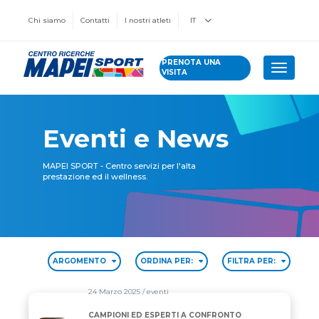
Chi siamo
Contatti
I nostri atleti
IT
PRENOTA UNA
Toggle 
VISITA
Eventi e News
MAPEI SPORT - Centro servizi per l'alta
prestazione ed il wellness.
ARGOMENTO
ORDINA PER:
FILTRA PER:
24 Marzo 2025
/ eventi
CAMPIONI ED ESPERTI A CONFRONTO