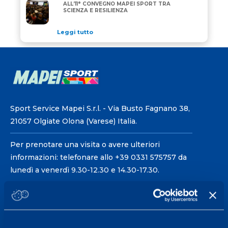
CAMPIONI ED ESPERTI A CONFRONTO ALL’11° CONV
ALL’11° CONVEGNO MAPEI SPORT TRA
SCIENZA E RESILIENZA
Leggi tutto
Sport Service Mapei S.r.l. - Via Busto Fagnano 38,
21057 Olgiate Olona (Varese) Italia.
Per prenotare una visita o avere ulteriori
informazioni: telefonare allo +39 0331 575757 da
lunedì a venerdì 9.30-12.30 e 14.30-17.30.
ORARI DI APERTURA RECEPTION
Da Lunedì al Venerdì
08.30 - 18.30