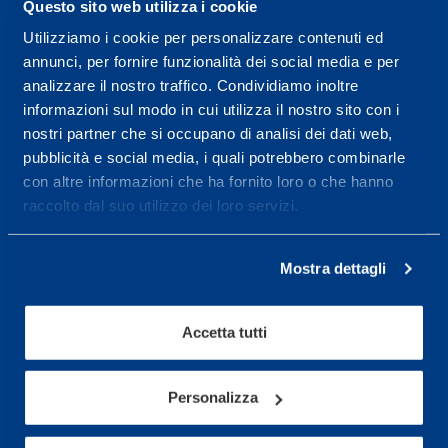
Questo sito web utilizza i cookie
Utilizziamo i cookie per personalizzare contenuti ed
Centro servizi per l'alta
annunci, per fornire funzionalità dei social media e per
analizzare il nostro traffico. Condividiamo inoltre
prestazione ed il
informazioni sul modo in cui utilizza il nostro sito con i
wellness.
nostri partner che si occupano di analisi dei dati web,
pubblicità e social media, i quali potrebbero combinarle
Maggiori informazioni
con altre informazioni che ha fornito loro o che hanno
raccolto dal suo utilizzo dei loro servizi.
Servizi
Mostra dettagli
Servizi Medici
Test di valutazione
Accetta tutti
Programmazione Allenamento
Personalizza
Sport