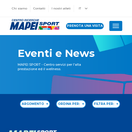
Chi siamo
Contatti
I nostri atleti
IT
PRENOTA UNA VISITA
Toggle 
Eventi e News
MAPEI SPORT - Centro servizi per l'alta
prestazione ed il wellness.
ARGOMENTO
ORDINA PER:
FILTRA PER: