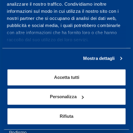
analizzare il nostro traffico. Condividiamo inoltre
Maggiori informazioni
informazioni sul modo in cui utilizza il nostro sito con i
nostri partner che si occupano di analisi dei dati web,
pubblicità e social media, i quali potrebbero combinarle
Servizi
con altre informazioni che ha fornito loro o che hanno
Servizi Medici
raccolto dal suo utilizzo dei loro servizi.
Test di valutazione
Mostra dettagli
Programmazione Allenamento
Accetta tutti
Sport
Calcio
Personalizza
Ciclismo e MTB
Motorsports
Rifiuta
Pallacanestro
Podismo