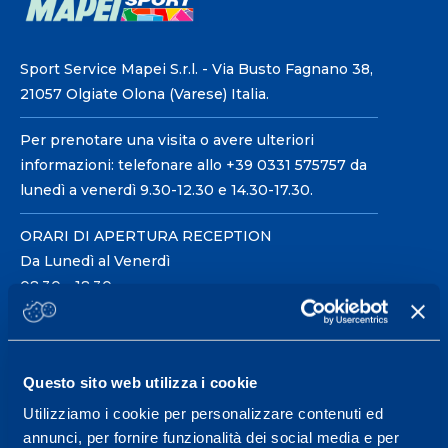
Sport Service Mapei S.r.l. - Via Busto Fagnano 38,
21057 Olgiate Olona (Varese) Italia.
Per prenotare una visita o avere ulteriori
informazioni: telefonare allo +39 0331 575757 da
lunedì a venerdì 9.30-12.30 e 14.30-17.30.
ORARI DI APERTURA RECEPTION
Da Lunedì al Venerdì
08.30 - 18.30
Centro servizi per l'alta
Questo sito web utilizza i cookie
prestazione ed il
Utilizziamo i cookie per personalizzare contenuti ed
wellness.
annunci, per fornire funzionalità dei social media e per