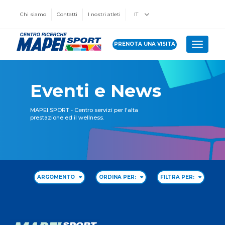
Chi siamo
Contatti
I nostri atleti
IT
PRENOTA UNA VISITA
Toggle 
Eventi e News
MAPEI SPORT - Centro servizi per l'alta
prestazione ed il wellness.
ARGOMENTO
ORDINA PER:
FILTRA PER: