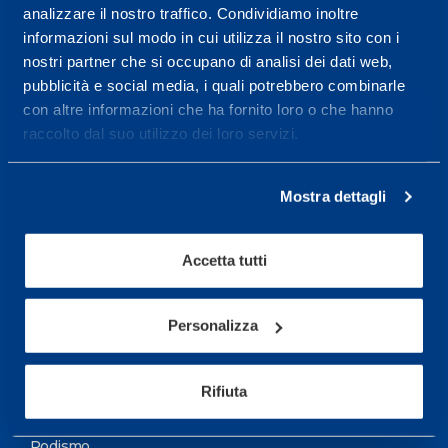
analizzare il nostro traffico. Condividiamo inoltre
Maggiori informazioni
informazioni sul modo in cui utilizza il nostro sito con i
nostri partner che si occupano di analisi dei dati web,
pubblicità e social media, i quali potrebbero combinarle
Servizi
con altre informazioni che ha fornito loro o che hanno
Servizi Medici
raccolto dal suo utilizzo dei loro servizi.
Test di valutazione
Mostra dettagli
Programmazione Allenamento
Accetta tutti
Sport
Calcio
Personalizza
Ciclismo e MTB
Motorsports
Rifiuta
Pallacanestro
Podismo