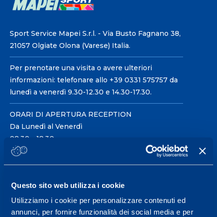
Sport Service Mapei S.r.l. - Via Busto Fagnano 38,
21057 Olgiate Olona (Varese) Italia.
Per prenotare una visita o avere ulteriori
informazioni: telefonare allo +39 0331 575757 da
lunedì a venerdì 9.30-12.30 e 14.30-17.30.
ORARI DI APERTURA RECEPTION
Da Lunedì al Venerdì
08.30 - 18.30
Centro servizi per l'alta
Questo sito web utilizza i cookie
prestazione ed il
Utilizziamo i cookie per personalizzare contenuti ed
wellness.
annunci, per fornire funzionalità dei social media e per