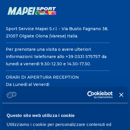
Sport Service Mapei S.r.l. - Via Busto Fagnano 38,
21057 Olgiate Olona (Varese) Italia.
Per prenotare una visita o avere ulteriori
informazioni: telefonare allo +39 0331 575757 da
lunedì a venerdì 9.30-12.30 e 14.30-17.30.
ORARI DI APERTURA RECEPTION
Da Lunedì al Venerdì
08.30 - 18.30
Centro servizi per l'alta
Questo sito web utilizza i cookie
prestazione ed il
Utilizziamo i cookie per personalizzare contenuti ed