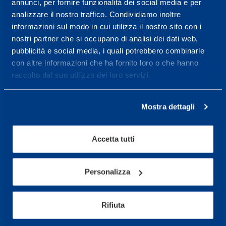
annunci, per fornire funzionalità dei social media e per
wellness.
analizzare il nostro traffico. Condividiamo inoltre
Maggiori informazioni
informazioni sul modo in cui utilizza il nostro sito con i
nostri partner che si occupano di analisi dei dati web,
pubblicità e social media, i quali potrebbero combinarle
con altre informazioni che ha fornito loro o che hanno
Servizi
raccolto dal suo utilizzo dei loro servizi.
Servizi Medici
Test di valutazione
Mostra dettagli
Programmazione Allenamento
Accetta tutti
Sport
Calcio
Personalizza
Ciclismo e MTB
Motorsports
Rifiuta
Pallacanestro