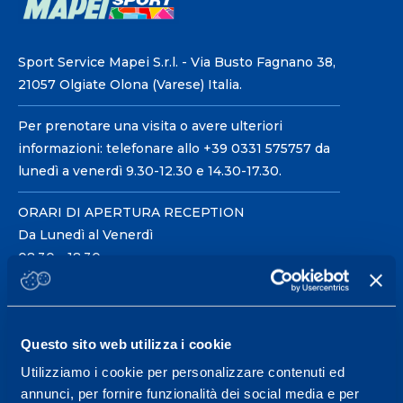
Sport Service Mapei S.r.l. - Via Busto Fagnano 38,
21057 Olgiate Olona (Varese) Italia.
Per prenotare una visita o avere ulteriori
informazioni: telefonare allo +39 0331 575757 da
lunedì a venerdì 9.30-12.30 e 14.30-17.30.
ORARI DI APERTURA RECEPTION
Da Lunedì al Venerdì
08.30 - 18.30
Centro servizi per l'alta
Questo sito web utilizza i cookie
prestazione ed il
Utilizziamo i cookie per personalizzare contenuti ed
wellness.
annunci, per fornire funzionalità dei social media e per