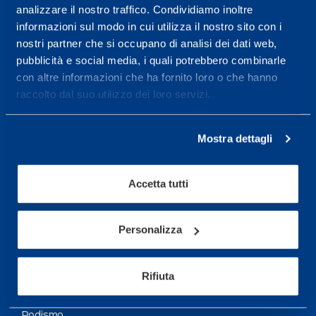
analizzare il nostro traffico. Condividiamo inoltre
Maggiori informazioni
informazioni sul modo in cui utilizza il nostro sito con i
nostri partner che si occupano di analisi dei dati web,
pubblicità e social media, i quali potrebbero combinarle
Servizi
con altre informazioni che ha fornito loro o che hanno
Servizi Medici
raccolto dal suo utilizzo dei loro servizi.
Test di valutazione
Mostra dettagli
Programmazione Allenamento
Accetta tutti
Sport
Calcio
Personalizza
Ciclismo e MTB
Motorsports
Rifiuta
Pallacanestro
Podismo