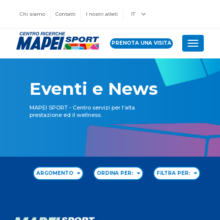
Chi siamo
Contatti
I nostri atleti
IT
PRENOTA UNA VISITA
Toggle 
Eventi e News
MAPEI SPORT - Centro servizi per l'alta
prestazione ed il wellness.
ARGOMENTO
ORDINA PER:
FILTRA PER: