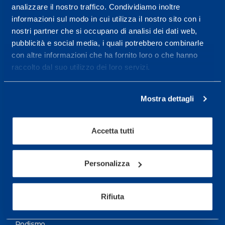
analizzare il nostro traffico. Condividiamo inoltre
Maggiori informazioni
informazioni sul modo in cui utilizza il nostro sito con i
nostri partner che si occupano di analisi dei dati web,
pubblicità e social media, i quali potrebbero combinarle
Servizi
con altre informazioni che ha fornito loro o che hanno
Servizi Medici
raccolto dal suo utilizzo dei loro servizi.
Test di valutazione
Mostra dettagli
Programmazione Allenamento
Accetta tutti
Sport
Calcio
Personalizza
Ciclismo e MTB
Motorsports
Rifiuta
Pallacanestro
Podismo