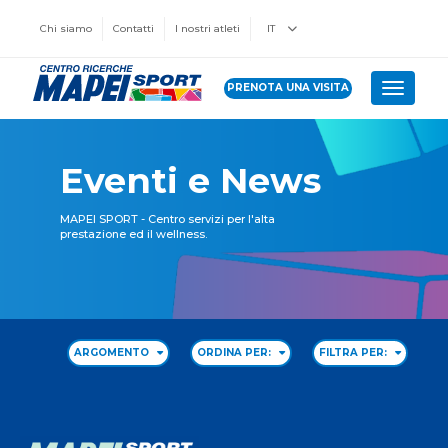
Chi siamo
Contatti
I nostri atleti
IT
PRENOTA UNA VISITA
Toggle 
Eventi e News
MAPEI SPORT - Centro servizi per l'alta
prestazione ed il wellness.
ARGOMENTO
ORDINA PER:
FILTRA PER: