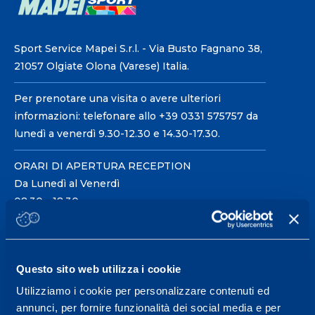
Sport Service Mapei S.r.l. - Via Busto Fagnano 38,
21057 Olgiate Olona (Varese) Italia.
Per prenotare una visita o avere ulteriori
informazioni: telefonare allo +39 0331 575757 da
lunedì a venerdì 9.30-12.30 e 14.30-17.30.
ORARI DI APERTURA RECEPTION
Da Lunedì al Venerdì
08.30 - 18.30
Centro servizi per l'alta
Questo sito web utilizza i cookie
prestazione ed il
Utilizziamo i cookie per personalizzare contenuti ed
wellness.
annunci, per fornire funzionalità dei social media e per