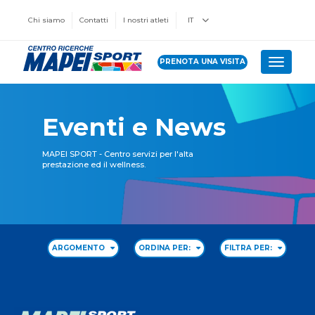
Chi siamo
Contatti
I nostri atleti
IT
PRENOTA UNA VISITA
Toggle 
Eventi e News
MAPEI SPORT - Centro servizi per l'alta
prestazione ed il wellness.
ARGOMENTO
ORDINA PER:
FILTRA PER: