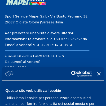
Sport Service Mapei S.r.l. - Via Busto Fagnano 38,
21057 Olgiate Olona (Varese) Italia.
Per prenotare una visita o avere ulteriori
informazioni: telefonare allo +39 0331 575757 da
lunedì a venerdì 9.30-12.30 e 14.30-17.30.
ORARI DI APERTURA RECEPTION
Da Lunedì al Venerdì
08.30 - 18.30
Centro servizi per l'alta
Questo sito web utilizza i cookie
prestazione ed il
Utilizziamo i cookie per personalizzare contenuti ed
wellness.
annunci, per fornire funzionalità dei social media e per