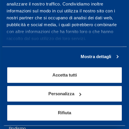
analizzare il nostro traffico. Condividiamo inoltre
Maggiori informazioni
informazioni sul modo in cui utilizza il nostro sito con i
nostri partner che si occupano di analisi dei dati web,
pubblicità e social media, i quali potrebbero combinarle
Servizi
con altre informazioni che ha fornito loro o che hanno
Servizi Medici
raccolto dal suo utilizzo dei loro servizi.
Test di valutazione
Mostra dettagli
Programmazione Allenamento
Accetta tutti
Sport
Calcio
Personalizza
Ciclismo e MTB
Motorsports
Rifiuta
Pallacanestro
Podismo