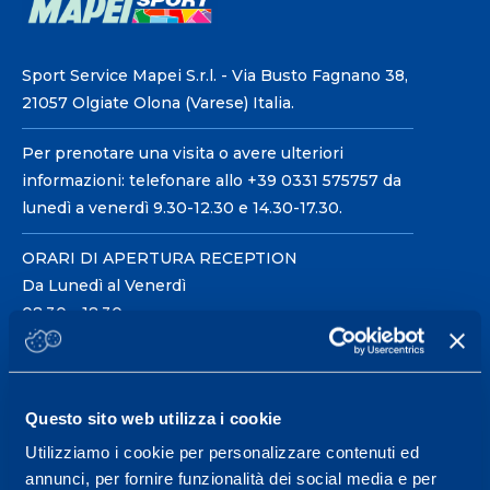
Sport Service Mapei S.r.l. - Via Busto Fagnano 38,
21057 Olgiate Olona (Varese) Italia.
Per prenotare una visita o avere ulteriori
informazioni: telefonare allo +39 0331 575757 da
lunedì a venerdì 9.30-12.30 e 14.30-17.30.
ORARI DI APERTURA RECEPTION
Da Lunedì al Venerdì
08.30 - 18.30
Centro servizi per l'alta
Questo sito web utilizza i cookie
prestazione ed il
Utilizziamo i cookie per personalizzare contenuti ed
wellness.
annunci, per fornire funzionalità dei social media e per