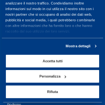
analizzare il nostro traffico. Condividiamo inoltre
Maggiori informazioni
informazioni sul modo in cui utilizza il nostro sito con i
nostri partner che si occupano di analisi dei dati web,
pubblicità e social media, i quali potrebbero combinarle
Servizi
con altre informazioni che ha fornito loro o che hanno
Servizi Medici
raccolto dal suo utilizzo dei loro servizi.
Test di valutazione
Mostra dettagli
Programmazione Allenamento
Accetta tutti
Sport
Calcio
Personalizza
Ciclismo e MTB
Motorsports
Rifiuta
Pallacanestro
Podismo