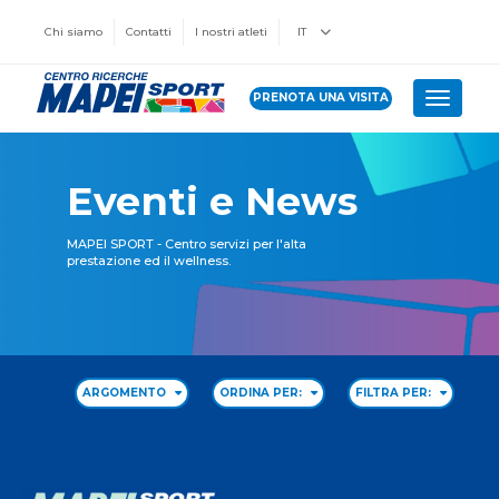
Chi siamo
Contatti
I nostri atleti
IT
PRENOTA UNA VISITA
Toggle 
Eventi e News
MAPEI SPORT - Centro servizi per l'alta
prestazione ed il wellness.
ARGOMENTO
ORDINA PER:
FILTRA PER: