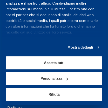
analizzare il nostro traffico. Condividiamo inoltre
Maggiori informazioni
informazioni sul modo in cui utilizza il nostro sito con i
nostri partner che si occupano di analisi dei dati web,
pubblicità e social media, i quali potrebbero combinarle
Servizi
con altre informazioni che ha fornito loro o che hanno
Servizi Medici
raccolto dal suo utilizzo dei loro servizi.
Test di valutazione
Mostra dettagli
Programmazione Allenamento
Accetta tutti
Sport
Calcio
Personalizza
Ciclismo e MTB
Motorsports
Rifiuta
Pallacanestro
Podismo