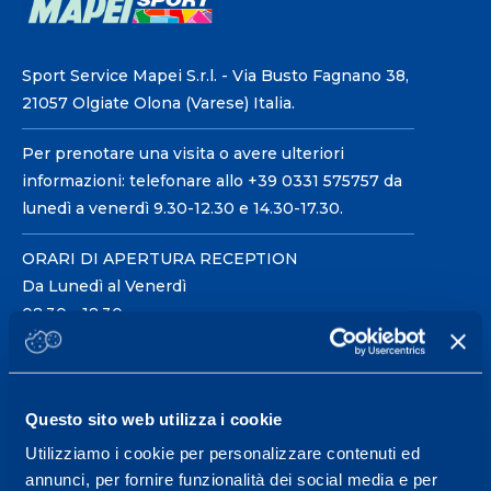
Sport Service Mapei S.r.l. - Via Busto Fagnano 38,
21057 Olgiate Olona (Varese) Italia.
Per prenotare una visita o avere ulteriori
informazioni: telefonare allo +39 0331 575757 da
lunedì a venerdì 9.30-12.30 e 14.30-17.30.
ORARI DI APERTURA RECEPTION
Da Lunedì al Venerdì
08.30 - 18.30
Centro servizi per l'alta
Questo sito web utilizza i cookie
prestazione ed il
Utilizziamo i cookie per personalizzare contenuti ed
wellness.
annunci, per fornire funzionalità dei social media e per