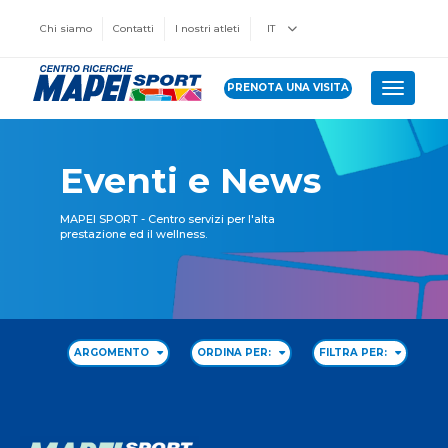
Chi siamo
Contatti
I nostri atleti
IT
PRENOTA UNA VISITA
Toggle 
Eventi e News
MAPEI SPORT - Centro servizi per l'alta
prestazione ed il wellness.
ARGOMENTO
ORDINA PER:
FILTRA PER: