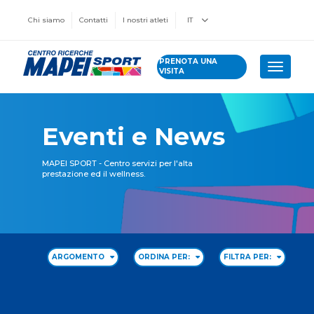
Chi siamo
Contatti
I nostri atleti
IT
PRENOTA UNA
Toggle 
VISITA
Eventi e News
MAPEI SPORT - Centro servizi per l'alta
prestazione ed il wellness.
ARGOMENTO
ORDINA PER:
FILTRA PER: