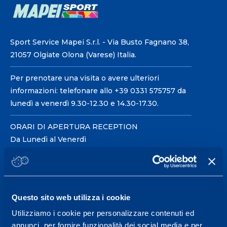
Sport Service Mapei S.r.l. - Via Busto Fagnano 38,
21057 Olgiate Olona (Varese) Italia.
Per prenotare una visita o avere ulteriori
informazioni: telefonare allo +39 0331 575757 da
lunedì a venerdì 9.30-12.30 e 14.30-17.30.
ORARI DI APERTURA RECEPTION
Da Lunedì al Venerdì
08.30 - 18.30
Centro servizi per l'alta
Questo sito web utilizza i cookie
prestazione ed il
Utilizziamo i cookie per personalizzare contenuti ed
wellness.
annunci, per fornire funzionalità dei social media e per