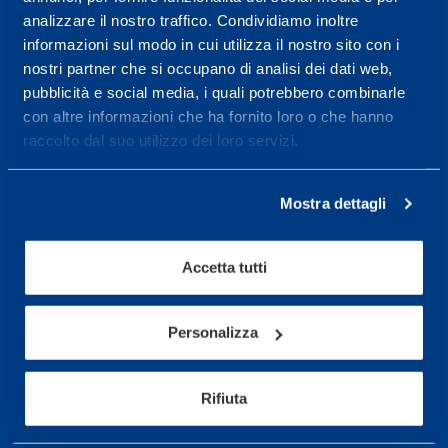
analizzare il nostro traffico. Condividiamo inoltre
Maggiori informazioni
informazioni sul modo in cui utilizza il nostro sito con i
nostri partner che si occupano di analisi dei dati web,
pubblicità e social media, i quali potrebbero combinarle
Servizi
con altre informazioni che ha fornito loro o che hanno
raccolto dal suo utilizzo dei loro servizi.
Servizi Medici
Test di valutazione
Mostra dettagli
Programmazione Allenamento
Accetta tutti
Sport
Calcio
Personalizza
Ciclismo e MTB
Motorsports
Rifiuta
Pallacanestro