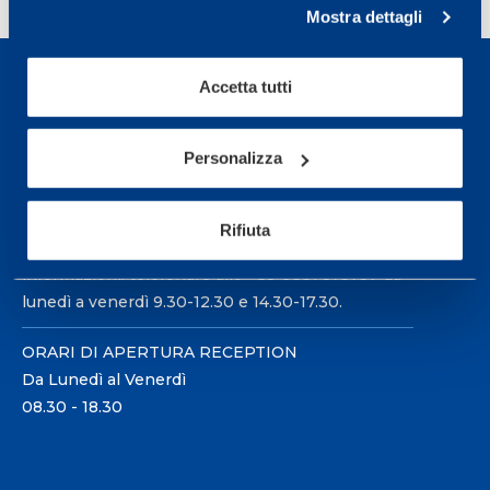
Mostra dettagli
Accetta tutti
Personalizza
Sport Service Mapei S.r.l. - Via Busto Fagnano 38,
21057 Olgiate Olona (Varese) Italia.
Rifiuta
Per prenotare una visita o avere ulteriori
informazioni: telefonare allo +39 0331 575757 da
lunedì a venerdì 9.30-12.30 e 14.30-17.30.
ORARI DI APERTURA RECEPTION
Da Lunedì al Venerdì
08.30 - 18.30