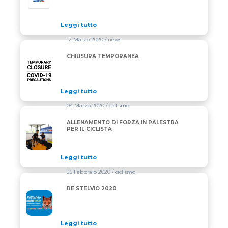
Leggi tutto
12 Marzo 2020
/ news
CHIUSURA TEMPORANEA
CHIUSURA TEMPORANEA
Leggi tutto
04 Marzo 2020
/ ciclismo
ALLENAMENTO DI FORZA IN PALESTRA
ALLENAMENTO DI FORZA IN PALESTRA PER IL CICL
PER IL CICLISTA
Leggi tutto
25 Febbraio 2020
/ ciclismo
RE STELVIO 2020
RE STELVIO 2020
Leggi tutto