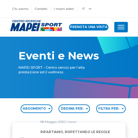
Chi siamo
Contatti
I nostri atleti
IT
PRENOTA UNA VISITA
Toggle 
Eventi e News
MAPEI SPORT - Centro servizi per l'alta
prestazione ed il wellness.
ARGOMENTO
ORDINA PER:
FILTRA PER:
08 Maggio 2020
/ news
RIPARTIAMO, RISPETTANDO LE REGOLE