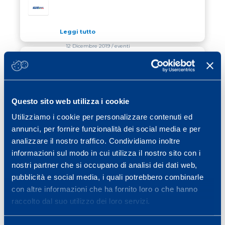
Leggi tutto
12 Dicembre 2019
/ eventi
PREMIO ICARO, ENRICO ARCELLI, 2020
PREMIO ICARO, ENRICO ARCELLI, 2020
Leggi tutto
Questo sito web utilizza i cookie
10 Dicembre 2019
/ cubetti di sapere
Utilizziamo i cookie per personalizzare contenuti ed
annunci, per fornire funzionalità dei social media e per
COME EVITARE L’INFORTUNIO
COME EVITARE L’INFORTUNIO
analizzare il nostro traffico. Condividiamo inoltre
informazioni sul modo in cui utilizza il nostro sito con i
Leggi tutto
nostri partner che si occupano di analisi dei dati web,
pubblicità e social media, i quali potrebbero combinarle
con altre informazioni che ha fornito loro o che hanno
Previous page
Page
Page
Page
Page
Page
«
1
…
26
27
28
29
raccolto dal suo utilizzo dei loro servizi.
Page
Page
Next page
30
…
40
»