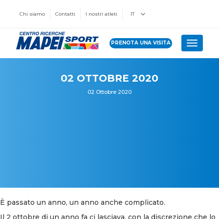
Chi siamo
Contatti
I nostri atleti
IT
PRENOTA UNA VISITA
Toggle 
02 OTTOBRE 2020
02 Ottobre 2020
È passato un anno, un anno anche complicato.
Il 2 ottobre di un anno fa ci lasciava, con la discrezione che lo