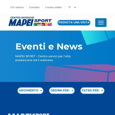
Chi siamo
Contatti
I nostri atleti
IT
PRENOTA UNA VISITA
Toggle 
Eventi e News
MAPEI SPORT - Centro servizi per l'alta
prestazione ed il wellness.
ARGOMENTO
ORDINA PER:
FILTRA PER: