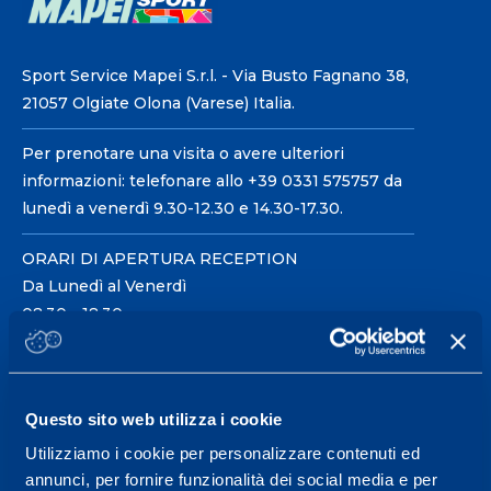
Sport Service Mapei S.r.l. - Via Busto Fagnano 38,
21057 Olgiate Olona (Varese) Italia.
Per prenotare una visita o avere ulteriori
informazioni: telefonare allo +39 0331 575757 da
lunedì a venerdì 9.30-12.30 e 14.30-17.30.
ORARI DI APERTURA RECEPTION
Da Lunedì al Venerdì
08.30 - 18.30
Centro servizi per l'alta
Questo sito web utilizza i cookie
prestazione ed il
Utilizziamo i cookie per personalizzare contenuti ed
wellness.
annunci, per fornire funzionalità dei social media e per