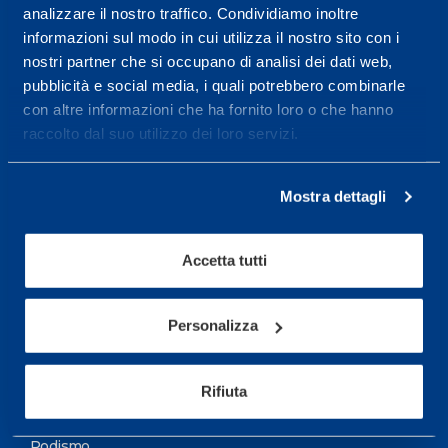
analizzare il nostro traffico. Condividiamo inoltre
Maggiori informazioni
informazioni sul modo in cui utilizza il nostro sito con i
nostri partner che si occupano di analisi dei dati web,
pubblicità e social media, i quali potrebbero combinarle
Servizi
con altre informazioni che ha fornito loro o che hanno
Servizi Medici
raccolto dal suo utilizzo dei loro servizi.
Test di valutazione
Mostra dettagli
Programmazione Allenamento
Accetta tutti
Sport
Calcio
Personalizza
Ciclismo e MTB
Motorsports
Rifiuta
Pallacanestro
Podismo