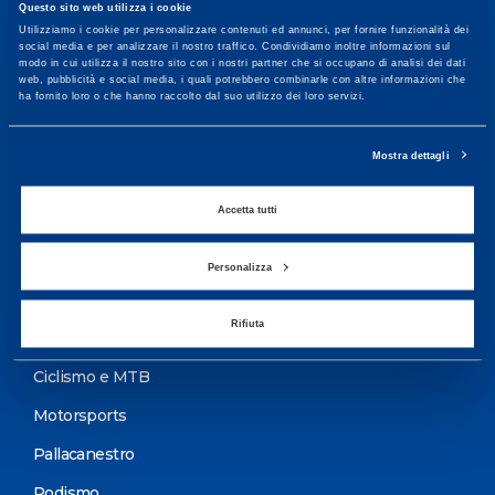
Questo sito web utilizza i cookie
Maggiori informazioni
Utilizziamo i cookie per personalizzare contenuti ed annunci, per fornire funzionalità dei
social media e per analizzare il nostro traffico. Condividiamo inoltre informazioni sul
modo in cui utilizza il nostro sito con i nostri partner che si occupano di analisi dei dati
web, pubblicità e social media, i quali potrebbero combinarle con altre informazioni che
ha fornito loro o che hanno raccolto dal suo utilizzo dei loro servizi.
Servizi
Servizi Medici
Mostra dettagli
Test di valutazione
Accetta tutti
Programmazione Allenamento
Personalizza
Sport
Rifiuta
Calcio
Ciclismo e MTB
Motorsports
Pallacanestro
Podismo