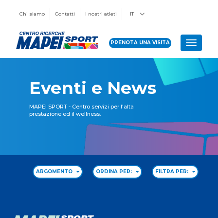
Chi siamo
Contatti
I nostri atleti
IT
PRENOTA UNA VISITA
Toggle 
Eventi e News
MAPEI SPORT - Centro servizi per l'alta
prestazione ed il wellness.
ARGOMENTO
ORDINA PER:
FILTRA PER: