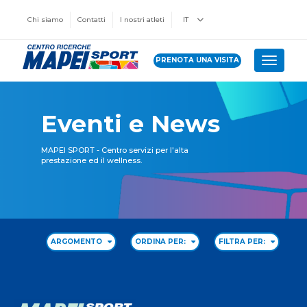
Chi siamo
Contatti
I nostri atleti
IT
PRENOTA UNA VISITA
Toggle 
Eventi e News
MAPEI SPORT - Centro servizi per l'alta
prestazione ed il wellness.
ARGOMENTO
ORDINA PER:
FILTRA PER: