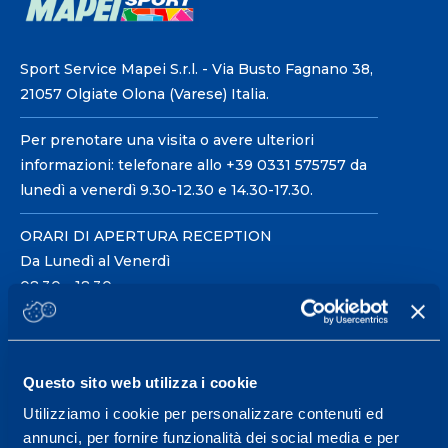
Sport Service Mapei S.r.l. - Via Busto Fagnano 38,
21057 Olgiate Olona (Varese) Italia.
Per prenotare una visita o avere ulteriori
informazioni: telefonare allo +39 0331 575757 da
lunedì a venerdì 9.30-12.30 e 14.30-17.30.
ORARI DI APERTURA RECEPTION
Da Lunedì al Venerdì
08.30 - 18.30
Centro servizi per l'alta
Questo sito web utilizza i cookie
prestazione ed il
Utilizziamo i cookie per personalizzare contenuti ed
wellness.
annunci, per fornire funzionalità dei social media e per