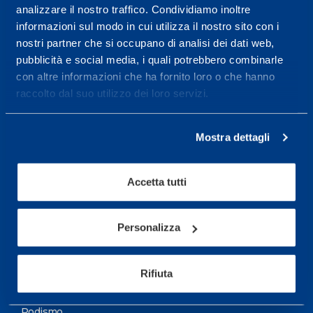
analizzare il nostro traffico. Condividiamo inoltre
Maggiori informazioni
informazioni sul modo in cui utilizza il nostro sito con i
nostri partner che si occupano di analisi dei dati web,
pubblicità e social media, i quali potrebbero combinarle
Servizi
con altre informazioni che ha fornito loro o che hanno
Servizi Medici
raccolto dal suo utilizzo dei loro servizi.
Test di valutazione
Mostra dettagli
Programmazione Allenamento
Accetta tutti
Sport
Calcio
Personalizza
Ciclismo e MTB
Motorsports
Rifiuta
Pallacanestro
Podismo