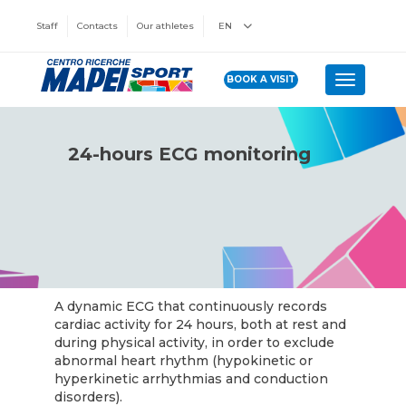
Staff
Contacts
Our athletes
EN
BOOK A VISIT
Toggle n
24-hours ECG monitoring
A dynamic ECG that continuously records
cardiac activity for 24 hours, both at rest and
during physical activity, in order to exclude
abnormal heart rhythm (hypokinetic or
hyperkinetic arrhythmias and conduction
disorders).