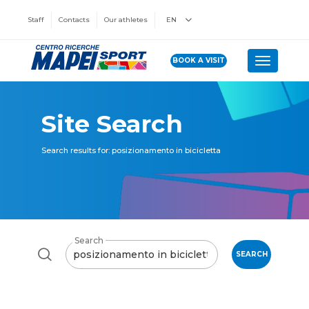
Staff
Contacts
Our athletes
EN
BOOK A VISIT
Toggle n
Site Search
Search results for: posizionamento in bicicletta
Search
SEARCH