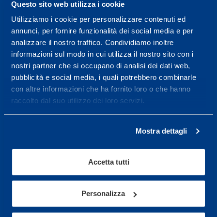
Questo sito web utilizza i cookie
08.30 - 18.30
Utilizziamo i cookie per personalizzare contenuti ed
annunci, per fornire funzionalità dei social media e per
analizzare il nostro traffico. Condividiamo inoltre
Service center for high
informazioni sul modo in cui utilizza il nostro sito con i
performance and well-
nostri partner che si occupano di analisi dei dati web,
pubblicità e social media, i quali potrebbero combinarle
being.
con altre informazioni che ha fornito loro o che hanno
More informations
raccolto dal suo utilizzo dei loro servizi.
Mostra dettagli
Services
Medical Services
Accetta tutti
Assessment Test
Training Schedule
Personalizza