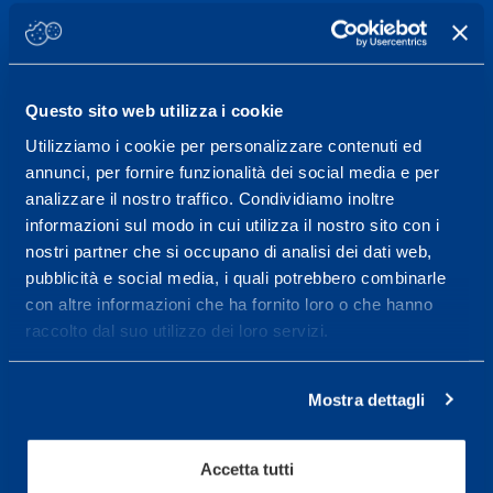
21057 Olgiate Olona (Varese) Italy.
To book a visit or for further information call +39
0331 575757, Monday to Friday 9.30-12.30 and
Questo sito web utilizza i cookie
14.30-17.30.
Utilizziamo i cookie per personalizzare contenuti ed
RECEPTION OPENING HOURS
annunci, per fornire funzionalità dei social media e per
From Monday to Friday
analizzare il nostro traffico. Condividiamo inoltre
informazioni sul modo in cui utilizza il nostro sito con i
08.30 - 18.30
nostri partner che si occupano di analisi dei dati web,
pubblicità e social media, i quali potrebbero combinarle
con altre informazioni che ha fornito loro o che hanno
Service center for high
raccolto dal suo utilizzo dei loro servizi.
performance and well-
being.
Mostra dettagli
More informations
Accetta tutti