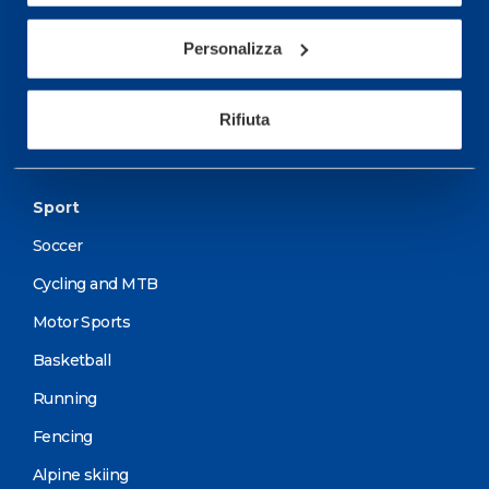
Services
Personalizza
Medical Services
Assessment Test
Rifiuta
Training Schedule
Sport
Soccer
Cycling and MTB
Motor Sports
Basketball
Running
Fencing
Alpine skiing