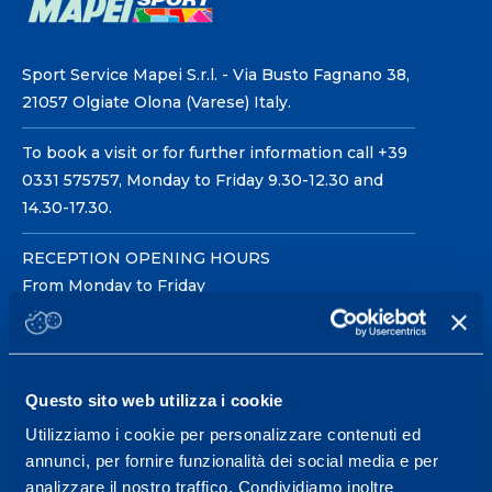
Sport Service Mapei S.r.l. - Via Busto Fagnano 38,
21057 Olgiate Olona (Varese) Italy.
To book a visit or for further information call +39
0331 575757, Monday to Friday 9.30-12.30 and
14.30-17.30.
RECEPTION OPENING HOURS
From Monday to Friday
08.30 - 18.30
Questo sito web utilizza i cookie
Service center for high
performance and well-
Utilizziamo i cookie per personalizzare contenuti ed
annunci, per fornire funzionalità dei social media e per
being.
analizzare il nostro traffico. Condividiamo inoltre