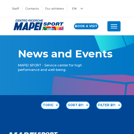
Staff
Contacts
Our athletes
EN
BOOK A VISIT
Toggle n
News and Events
MAPEI SPORT - Service center for high
performance and well-being.
TOPIC
SORT BY:
FILTER BY: