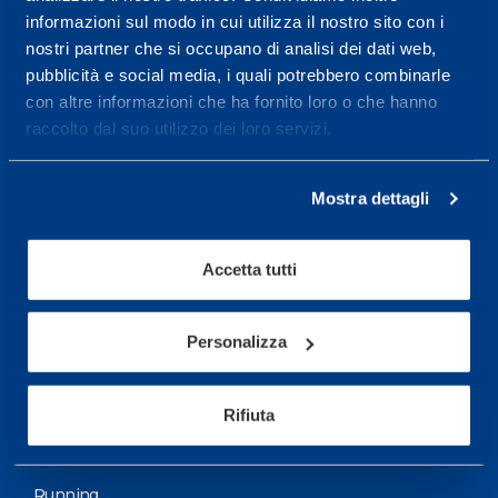
informazioni sul modo in cui utilizza il nostro sito con i
More informations
nostri partner che si occupano di analisi dei dati web,
pubblicità e social media, i quali potrebbero combinarle
con altre informazioni che ha fornito loro o che hanno
Services
raccolto dal suo utilizzo dei loro servizi.
Medical Services
Assessment Test
Mostra dettagli
Training Schedule
Accetta tutti
Sport
Soccer
Personalizza
Cycling and MTB
Rifiuta
Motor Sports
Basketball
Running