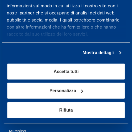
informazioni sul modo in cui utilizza il nostro sito con i
More informations
nostri partner che si occupano di analisi dei dati web,
pubblicità e social media, i quali potrebbero combinarle
con altre informazioni che ha fornito loro o che hanno
Services
raccolto dal suo utilizzo dei loro servizi.
Medical Services
Assessment Test
Mostra dettagli
Training Schedule
Accetta tutti
Sport
Soccer
Personalizza
Cycling and MTB
Rifiuta
Motor Sports
Basketball
Running