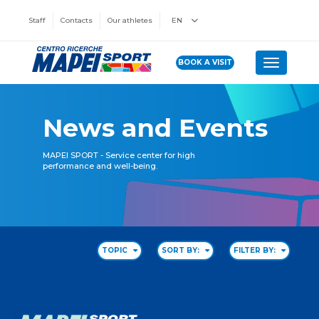
Staff
Contacts
Our athletes
EN
BOOK A VISIT
Toggle n
News and Events
MAPEI SPORT - Service center for high
performance and well-being.
TOPIC
SORT BY:
FILTER BY: