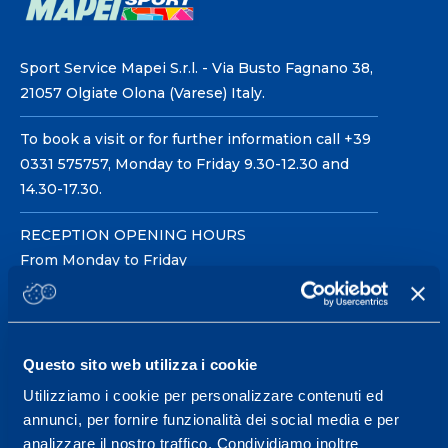
Sport Service Mapei S.r.l. - Via Busto Fagnano 38,
21057 Olgiate Olona (Varese) Italy.
To book a visit or for further information call +39
0331 575757, Monday to Friday 9.30-12.30 and
14.30-17.30.
RECEPTION OPENING HOURS
From Monday to Friday
08.30 - 18.30
Questo sito web utilizza i cookie
Service center for high
performance and well-
Utilizziamo i cookie per personalizzare contenuti ed
annunci, per fornire funzionalità dei social media e per
being.
analizzare il nostro traffico. Condividiamo inoltre