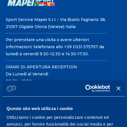
Sport Service Mapei S.r.l. - Via Busto Fagnano 38,
21057 Olgiate Olona (Varese) Italia.
Per prenotare una visita o avere ulteriori
informazioni: telefonare allo +39 0331 575757 da
lunedì a venerdì 9.30-12.30 e 14.30-17.30.
ORARI DI APERTURA RECEPTION
Da Lunedì al Venerdì
08.30 - 18.30
Centro servizi per l'alta
Questo sito web utilizza i cookie
prestazione ed il
Utilizziamo i cookie per personalizzare contenuti ed
wellness.
annunci, per fornire funzionalità dei social media e per