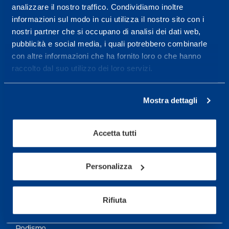
analizzare il nostro traffico. Condividiamo inoltre
Maggiori informazioni
informazioni sul modo in cui utilizza il nostro sito con i
nostri partner che si occupano di analisi dei dati web,
pubblicità e social media, i quali potrebbero combinarle
Servizi
con altre informazioni che ha fornito loro o che hanno
Servizi Medici
raccolto dal suo utilizzo dei loro servizi.
Test di valutazione
Mostra dettagli
Programmazione Allenamento
Accetta tutti
Sport
Calcio
Personalizza
Ciclismo e MTB
Motorsports
Rifiuta
Pallacanestro
Podismo