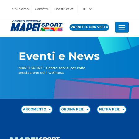
Chi siamo
Contatti
I nostri atleti
IT
PRENOTA UNA VISITA
Toggle 
Eventi e News
MAPEI SPORT - Centro servizi per l'alta
prestazione ed il wellness.
ARGOMENTO
ORDINA PER:
FILTRA PER: