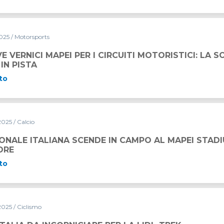
2025
/ Motorsports
R I CIRCUITI MOTORISTICI: LA SOSTENIBILITA’ SCENDE IN 
E VERNICI MAPEI PER I CIRCUITI MOTORISTICI: LA S
IN PISTA
to
2025
/ Calcio
ONALE ITALIANA SCENDE IN CAMPO AL MAPEI STADIU
ORE
to
2025
/ Ciclismo