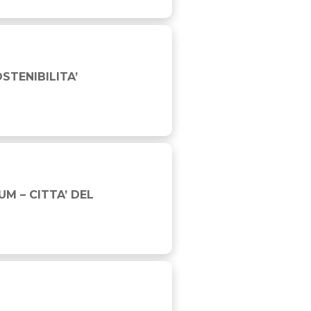
PISTA
OSTENIBILITA’
M – CITTA’ DEL