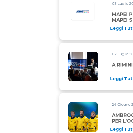
03 Luglio 2
MAPEI 
MAPEI 
Leggi Tut
02 Luglio 2
A RIMINI PER L’ECSS 2025
A RIMIN
Leggi Tut
24 Giugno 
AMBROGIO BECCARIA PRESE
AMBROG
PER L’O
Leggi Tut