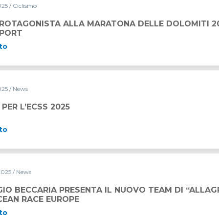
025
/ Ciclismo
PROTAGONISTA ALLA MARATONA DELLE DOLOMITI 20
SPORT
to
025
/ News
I PER L’ECSS 2025
to
2025
/ News
NTA IL NUOVO TEAM DI “ALLAGRANDE MAPEI” PER L’OCE
IO BECCARIA PRESENTA IL NUOVO TEAM DI “ALLAG
CEAN RACE EUROPE
to