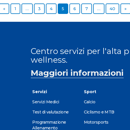
Previous page
Page
Page
Page
Page
Page
Page
Page
N
«
1
…
3
4
5
6
7
…
40
»
Centro servizi per l'alta 
wellness.
Maggiori informazioni
Servizi
Sport
Servizi Medici
Calcio
Test di valutazione
Ciclismo e MTB
Programmazione
Motorsports
Allenamento