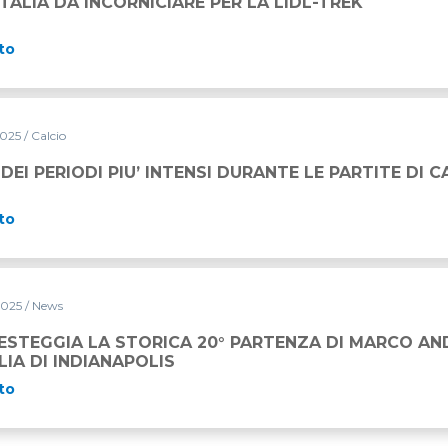
ITALIA DA INCORNICIARE PER LA LIDL-TREK
to
2025
/ Calcio
INTENSI DURANTE LE PARTITE DI CALCIO
 DEI PERIODI PIU’ INTENSI DURANTE LE PARTITE DI C
to
2025
/ News
CA 20° PARTENZA DI MARCO ANDRETTI ALLA 500 MIGLIA D
ESTEGGIA LA STORICA 20° PARTENZA DI MARCO AN
LIA DI INDIANAPOLIS
to