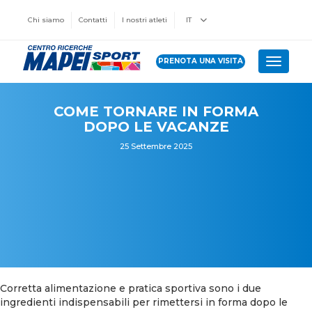
Chi siamo
Contatti
I nostri atleti
IT
PRENOTA UNA VISITA
Toggle 
COME TORNARE IN FORMA
DOPO LE VACANZE
25 Settembre 2025
Corretta alimentazione e pratica sportiva sono i due
ingredienti indispensabili per rimettersi in forma dopo le