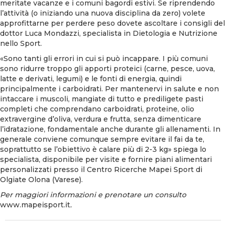
meritate vacanze e i comuni bagordi estivi. Se riprendendo
l’attività (o iniziando una nuova disciplina da zero) volete
approfittarne per perdere peso dovete ascoltare i consigli del
dottor Luca Mondazzi, specialista in Dietologia e Nutrizione
nello Sport.
«Sono tanti gli errori in cui si può incappare. I più comuni
sono ridurre troppo gli apporti proteici (carne, pesce, uova,
latte e derivati, legumi) e le fonti di energia, quindi
principalmente i carboidrati. Per mantenervi in salute e non
intaccare i muscoli, mangiate di tutto e prediligete pasti
completi che comprendano carboidrati, proteine, olio
extravergine d’oliva, verdura e frutta, senza dimenticare
l’idratazione, fondamentale anche durante gli allenamenti. In
generale conviene comunque sempre evitare il fai da te,
soprattutto se l’obiettivo è calare più di 2-3 kg» spiega lo
specialista, disponibile per visite e fornire piani alimentari
personalizzati presso il Centro Ricerche Mapei Sport di
Olgiate Olona (Varese).
Per maggiori informazioni e prenotare un consulto
www.mapeisport.it
.