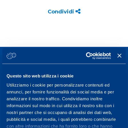
Condividi
Questo sito web utilizza i cookie
Sport Service Mapei S.r.l. - Via Busto Fagnano 38,
Utilizziamo i cookie per personalizzare contenuti ed
21057 Olgiate Olona (Varese) Italia.
annunci, per fornire funzionalità dei social media e per
analizzare il nostro traffico. Condividiamo inoltre
Per prenotare una visita o avere ulteriori
informazioni sul modo in cui utilizza il nostro sito con i
informazioni: telefonare allo +39 0331 575757 da
nostri partner che si occupano di analisi dei dati web,
lunedì a venerdì 9.30-12.30 e 14.30-17.30.
pubblicità e social media, i quali potrebbero combinarle
con altre informazioni che ha fornito loro o che hanno