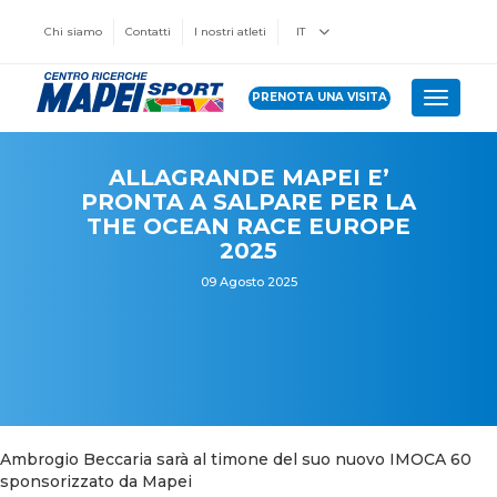
Chi siamo
Contatti
I nostri atleti
IT
PRENOTA UNA VISITA
Toggle 
ALLAGRANDE MAPEI E’
PRONTA A SALPARE PER LA
THE OCEAN RACE EUROPE
2025
09 Agosto 2025
Ambrogio Beccaria sarà al timone del suo nuovo IMOCA 60
sponsorizzato da Mapei