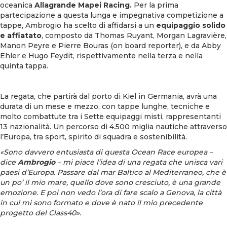
oceanica
Allagrande Mapei Racing.
Per la prima
partecipazione a questa lunga e impegnativa competizione a
tappe, Ambrogio ha scelto di affidarsi a un
equipaggio solido
e affiatato
, composto da Thomas Ruyant, Morgan Lagravière,
Manon Peyre e Pierre Bouras (on board reporter), e da Abby
Ehler e Hugo Feydit, rispettivamente nella terza e nella
quinta tappa.
La regata, che partirà dal porto di Kiel in Germania, avrà una
durata di un mese e mezzo, con tappe lunghe, tecniche e
molto combattute tra i Sette equipaggi misti, rappresentanti
13 nazionalità. Un percorso di 4.500 miglia nautiche attraverso
l’Europa, tra sport, spirito di squadra e sostenibilità.
«Sono davvero entusiasta di questa Ocean Race europea –
dice
Ambrogio
– mi piace l’idea di una regata che unisca vari
paesi d’Europa. Passare dal mar Baltico al Mediterraneo, che è
un po’ il mio mare, quello dove sono cresciuto, è una grande
emozione. E poi non vedo l’ora di fare scalo a Genova, la città
in cui mi sono formato e dove è nato il mio precedente
progetto del Class40».