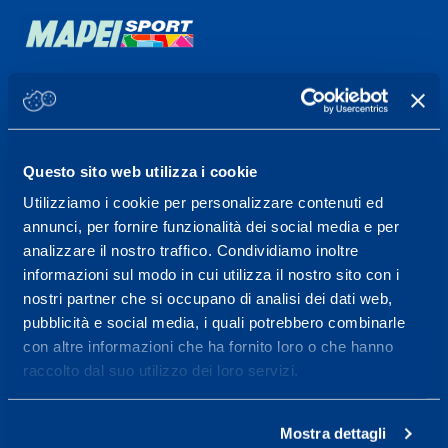
Sport Service Mapei S.r.l. - Via Busto Fagnano 38,
21057 Olgiate Olona (Varese) Italia.
Per prenotare una visita o avere ulteriori
Questo sito web utilizza i cookie
informazioni: telefonare allo +39 0331 575757 da
Utilizziamo i cookie per personalizzare contenuti ed
lunedì a venerdì 9.30-12.30 e 14.30-17.30.
annunci, per fornire funzionalità dei social media e per
analizzare il nostro traffico. Condividiamo inoltre
ORARI DI APERTURA RECEPTION
informazioni sul modo in cui utilizza il nostro sito con i
Da Lunedì al Venerdì
nostri partner che si occupano di analisi dei dati web,
08.30 - 18.30
pubblicità e social media, i quali potrebbero combinarle
con altre informazioni che ha fornito loro o che hanno
raccolto dal suo utilizzo dei loro servizi.
Centro servizi per l'alta
prestazione ed il
Mostra dettagli