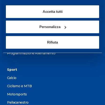
wellness.
Maggiori informazioni
Accetta tutti
Personalizza
Servizi
Servizi Medici
Rifiuta
Test di valutazione
Programmazione Allenamento
Sport
Calcio
Ciclismo e MTB
Motorsports
Pallacanestro