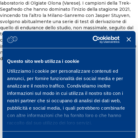
laboratorio di Olgiate Olona (Varese). I campioni della Trek-
Segafredo che hanno dominato l’inizio della stagione 2021,
vincendo tra l’altro la Milano-Sanremo con Jasper Stuyven,
svolgono abitualmente una serie di test di derivazione di
quello di endurance dello studio, non massimale, seguito dal
test di VO2max. Affidandosi all’esperienza di Mapei Sport,
conoscono bene il Test SuperEndurance, un particolare test
incrementale con lattato a ”step lunghi” che, a oggi, è uno, se
non il migliore, test per determinare la tenuta (resistenza)
dell’atleta.
Questo sito web utilizza i cookie
Utilizziamo i cookie per personalizzare contenuti ed
annunci, per fornire funzionalità dei social media e per
ALDO SASSI
CICLISMO
analizzare il nostro traffico. Condividiamo inoltre
informazioni sul modo in cui utilizza il nostro sito con i
RICERCA SCIENTIFICA
SFORZO
nostri partner che si occupano di analisi dei dati web,
pubblicità e social media, i quali potrebbero combinarle
Condividi
con altre informazioni che ha fornito loro o che hanno
raccolto dal suo utilizzo dei loro servizi.