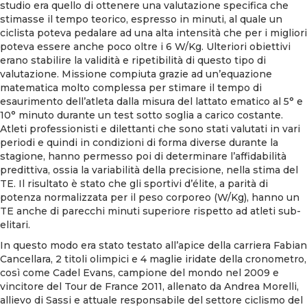
studio era quello di ottenere una valutazione specifica che
stimasse il tempo teorico, espresso in minuti, al quale un
ciclista poteva pedalare ad una alta intensità che per i migliori
poteva essere anche poco oltre i 6 W/Kg. Ulteriori obiettivi
erano stabilire la validità e ripetibilità di questo tipo di
valutazione. Missione compiuta grazie ad un’equazione
matematica molto complessa per stimare il tempo di
esaurimento dell’atleta dalla misura del lattato ematico al 5° e
10° minuto durante un test sotto soglia a carico costante.
Atleti professionisti e dilettanti che sono stati valutati in vari
periodi e quindi in condizioni di forma diverse durante la
stagione, hanno permesso poi di determinare l’affidabilità
predittiva, ossia la variabilità della precisione, nella stima del
TE. Il risultato è stato che gli sportivi d’élite, a parità di
potenza normalizzata per il peso corporeo (W/Kg), hanno un
TE anche di parecchi minuti superiore rispetto ad atleti sub-
elitari.
In questo modo era stato testato all’apice della carriera Fabian
Cancellara, 2 titoli olimpici e 4 maglie iridate della cronometro,
così come Cadel Evans, campione del mondo nel 2009 e
vincitore del Tour de France 2011, allenato da Andrea Morelli,
allievo di Sassi e attuale responsabile del settore ciclismo del