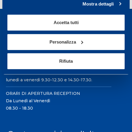
Mostra dettagli
Accetta tutti
Personalizza
Sport Service Mapei S.r.l. - Via Busto Fagnano 38,
21057 Olgiate Olona (Varese) Italia.
Rifiuta
Per prenotare una visita o avere ulteriori
informazioni: telefonare allo +39 0331 575757 da
lunedì a venerdì 9.30-12.30 e 14.30-17.30.
ORARI DI APERTURA RECEPTION
Da Lunedì al Venerdì
08.30 - 18.30