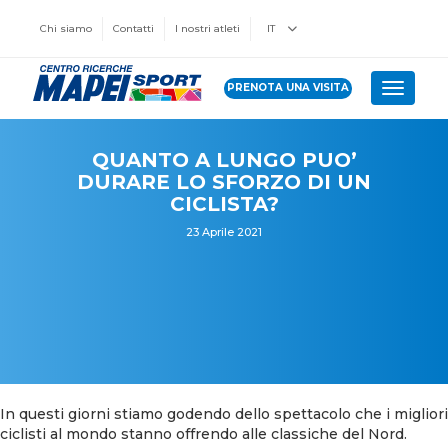
Chi siamo
Contatti
I nostri atleti
IT
PRENOTA UNA VISITA
Toggle 
QUANTO A LUNGO PUO’
DURARE LO SFORZO DI UN
CICLISTA?
23 Aprile 2021
In questi giorni stiamo godendo dello spettacolo che i migliori
ciclisti al mondo stanno offrendo alle classiche del Nord.