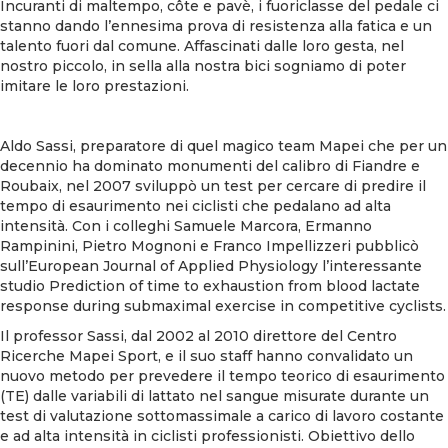
Incuranti di maltempo, côte e pavè, i fuoriclasse del pedale ci
stanno dando l’ennesima prova di resistenza alla fatica e un
talento fuori dal comune. Affascinati dalle loro gesta, nel
nostro piccolo, in sella alla nostra bici sogniamo di poter
imitare le loro prestazioni.
Aldo Sassi, preparatore di quel magico team Mapei che per un
decennio ha dominato monumenti del calibro di Fiandre e
Roubaix, nel 2007 sviluppò un test per cercare di predire il
tempo di esaurimento nei ciclisti che pedalano ad alta
intensità. Con i colleghi Samuele Marcora, Ermanno
Rampinini, Pietro Mognoni e Franco Impellizzeri pubblicò
sull’European Journal of Applied Physiology l’interessante
studio Prediction of time to exhaustion from blood lactate
response during submaximal exercise in competitive cyclists.
Il professor Sassi, dal 2002 al 2010 direttore del Centro
Ricerche Mapei Sport, e il suo staff hanno convalidato un
nuovo metodo per prevedere il tempo teorico di esaurimento
(TE) dalle variabili di lattato nel sangue misurate durante un
test di valutazione sottomassimale a carico di lavoro costante
e ad alta intensità in ciclisti professionisti. Obiettivo dello