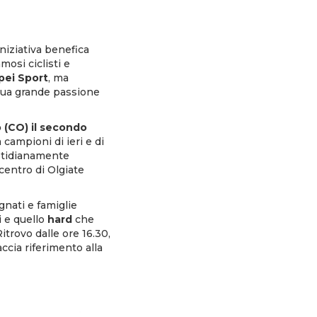
’iniziativa benefica
mosi ciclisti e
pei Sport
, ma
 sua grande passione
o (CO)
il secondo
campioni di ieri e di
quotidianamente
 centro di Olgiate
nati e famiglie
i e quello
hard
che
itrovo dalle ore 16.30,
ccia riferimento alla