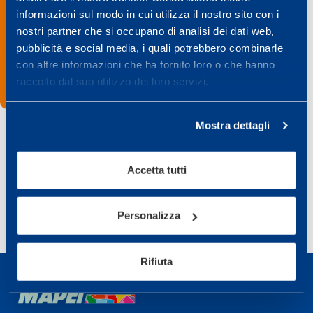
informazioni sul modo in cui utilizza il nostro sito con i
nostri partner che si occupano di analisi dei dati web,
pubblicità e social media, i quali potrebbero combinarle
con altre informazioni che ha fornito loro o che hanno
raccolto dal suo utilizzo dei loro servizi.
Mostra dettagli
Condividi
Accetta tutti
Personalizza
Rifiuta