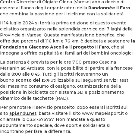
Centro Ricerche di Olgiate Olona (Varese) abbia deciso di
essere al fianco degli organizzatori della
Randonnée Il Faro
che combina la passione per il ciclismo con la solidarietà.
Il 14 luglio 2024 si terrà la prima edizione di questo evento
ciclistico organizzato nella splendida cornice dei 7 laghi della
Provincia di Varese. Questa manifestazione benefica, che
offre due percorsi di 116 km e 76 km, è dedicata a sostenere
la
Fondazione Giacomo Ascoli e il progetto Il Faro
, che si
impegna a offrire ospitalità ai familiari dei bambini oncologici.
La partenza è prevista per le ore 7.00 presso Cascina
Marianin ad Arcisate, con la possibilità di partire alla francese
dalle 8:00 alle 8:45. Tutti gli iscritti riceveranno un
buono
sconto del 15%
utilizzabile sui seguenti servizi: test
del massimo consumo di ossigeno, ottimizzazione della
posizione in bicicletta con sistema 3D e posizionamento
dinamico delle tacchette (RAD).
Per prenotare il servizio prescelto, dopo essersi iscritti sul
sito
api.endu.net
, basta visitare il sito
www.mapeisport.it
o
chiamare lo 0331-575757. Non mancate a questo
appuntamento speciale, dove sport e solidarietà si
incontrano per fare la differenza.