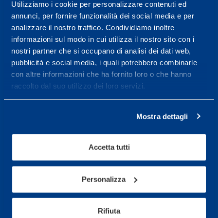
Centro servizi per l'alta
Utilizziamo i cookie per personalizzare contenuti ed
annunci, per fornire funzionalità dei social media e per
prestazione ed il
analizzare il nostro traffico. Condividiamo inoltre
wellness.
informazioni sul modo in cui utilizza il nostro sito con i
nostri partner che si occupano di analisi dei dati web,
Maggiori informazioni
pubblicità e social media, i quali potrebbero combinarle
con altre informazioni che ha fornito loro o che hanno
raccolto dal suo utilizzo dei loro servizi.
Servizi
Servizi Medici
Mostra dettagli
Test di valutazione
Programmazione Allenamento
Accetta tutti
Sport
Personalizza
Calcio
Ciclismo e MTB
Rifiuta