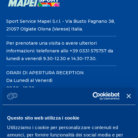
Sport Service Mapei S.r.l. - Via Busto Fagnano 38,
21057 Olgiate Olona (Varese) Italia.
Per prenotare una visita o avere ulteriori
informazioni: telefonare allo +39 0331 575757 da
lunedì a venerdì 9.30-12.30 e 14.30-17.30.
ORARI DI APERTURA RECEPTION
Da Lunedì al Venerdì
08.30 - 18.30
Centro servizi per l'alta
Questo sito web utilizza i cookie
prestazione ed il
Utilizziamo i cookie per personalizzare contenuti ed
wellness.
annunci, per fornire funzionalità dei social media e per