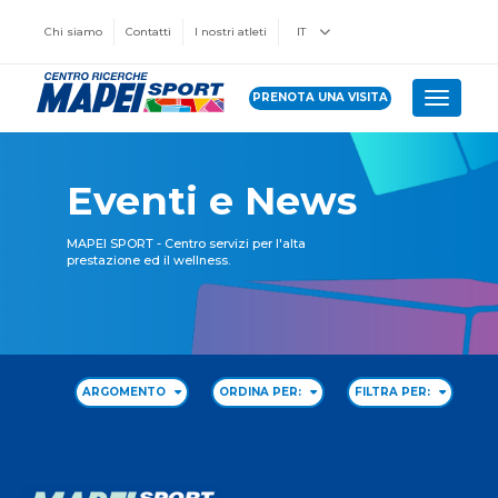
Chi siamo
Contatti
I nostri atleti
IT
PRENOTA UNA VISITA
Toggle 
Eventi e News
MAPEI SPORT - Centro servizi per l'alta
prestazione ed il wellness.
ARGOMENTO
ORDINA PER:
FILTRA PER: