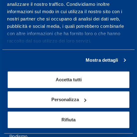
analizzare il nostro traffico. Condividiamo inoltre
Maggiori informazioni
informazioni sul modo in cui utilizza il nostro sito con i
nostri partner che si occupano di analisi dei dati web,
pubblicità e social media, i quali potrebbero combinarle
Servizi
con altre informazioni che ha fornito loro o che hanno
Servizi Medici
raccolto dal suo utilizzo dei loro servizi.
Test di valutazione
Mostra dettagli
Programmazione Allenamento
Accetta tutti
Sport
Calcio
Personalizza
Ciclismo e MTB
Motorsports
Rifiuta
Pallacanestro
Podismo