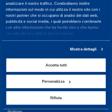
analizzare il nostro traffico. Condividiamo inoltre
Maggiori informazioni
informazioni sul modo in cui utilizza il nostro sito con i
nostri partner che si occupano di analisi dei dati web,
pubblicità e social media, i quali potrebbero combinarle
Servizi
con altre informazioni che ha fornito loro o che hanno
Servizi Medici
raccolto dal suo utilizzo dei loro servizi.
Test di valutazione
Mostra dettagli
Programmazione Allenamento
Accetta tutti
Sport
Calcio
Personalizza
Ciclismo e MTB
Motorsports
Rifiuta
Pallacanestro
Podismo