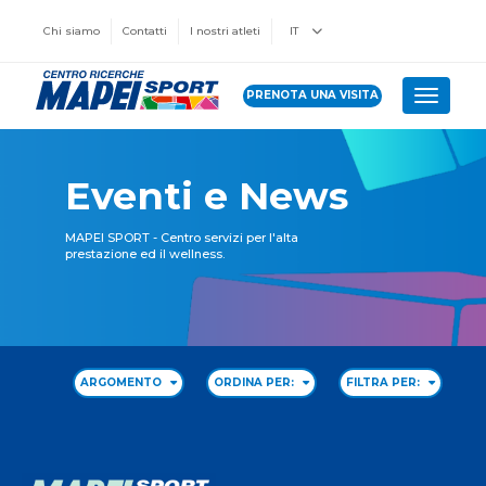
Chi siamo
Contatti
I nostri atleti
IT
PRENOTA UNA VISITA
Toggle 
Eventi e News
MAPEI SPORT - Centro servizi per l'alta
prestazione ed il wellness.
ARGOMENTO
ORDINA PER:
FILTRA PER: