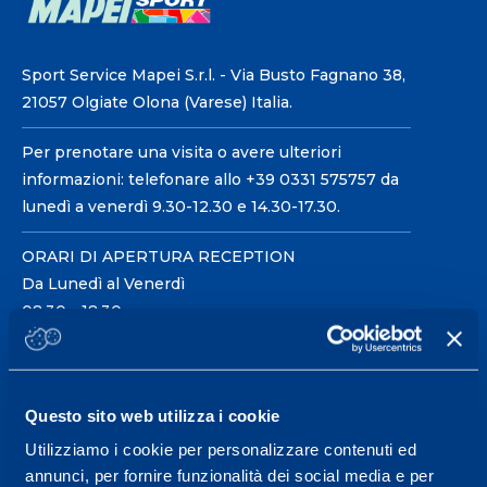
Sport Service Mapei S.r.l. - Via Busto Fagnano 38,
21057 Olgiate Olona (Varese) Italia.
Per prenotare una visita o avere ulteriori
informazioni: telefonare allo +39 0331 575757 da
lunedì a venerdì 9.30-12.30 e 14.30-17.30.
ORARI DI APERTURA RECEPTION
Da Lunedì al Venerdì
08.30 - 18.30
Centro servizi per l'alta
Questo sito web utilizza i cookie
prestazione ed il
Utilizziamo i cookie per personalizzare contenuti ed
wellness.
annunci, per fornire funzionalità dei social media e per