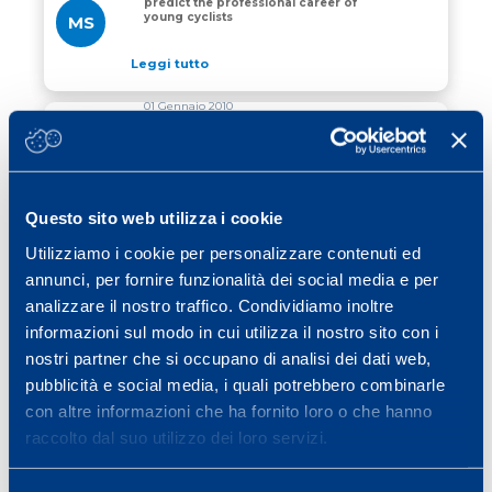
predict the professional career of
young cyclists
MS
Leggi tutto
01 Gennaio 2010
Ageing and physical match
performance in English Premier
League soccer referees
MS
Leggi tutto
Questo sito web utilizza i cookie
01 Gennaio 2009
Utilizziamo i cookie per personalizzare contenuti ed
Technical performance during soccer
annunci, per fornire funzionalità dei social media e per
matches of the Italian Serie A league:
Technical performance during soccer matches of the Ital
effect of fatigue and competitive level
analizzare il nostro traffico. Condividiamo inoltre
informazioni sul modo in cui utilizza il nostro sito con i
Leggi tutto
nostri partner che si occupano di analisi dei dati web,
pubblicità e social media, i quali potrebbero combinarle
con altre informazioni che ha fornito loro o che hanno
raccolto dal suo utilizzo dei loro servizi.
«
1
2
3
4
»