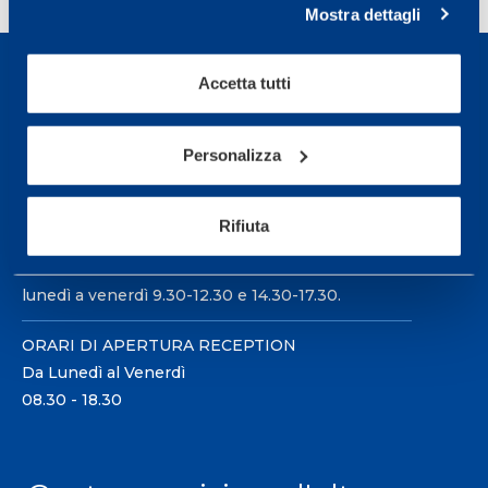
Mostra dettagli
Accetta tutti
Personalizza
Sport Service Mapei S.r.l. - Via Busto Fagnano 38,
21057 Olgiate Olona (Varese) Italia.
Rifiuta
Per prenotare una visita o avere ulteriori
informazioni: telefonare allo +39 0331 575757 da
lunedì a venerdì 9.30-12.30 e 14.30-17.30.
ORARI DI APERTURA RECEPTION
Da Lunedì al Venerdì
08.30 - 18.30