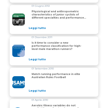
01 Giugno 2012
Physiological and anthropometric
characteristics of junior cyclists of
Physiological and anthropometric characteristics of jun
different specialties and performance
levels
Leggi tutto
01 Dicembre 2011
Is it time to consider a new
performance classification for high-
Is it time to consider a new performance classificatio
level male marathon runners?
Leggi tutto
01 Settembre 2010
Match running performance in elite
Australian Rules Football
Match running performance in elite Australian Rules F
Leggi tutto
01 Aprile 2010
Aerobic fitness variables do not