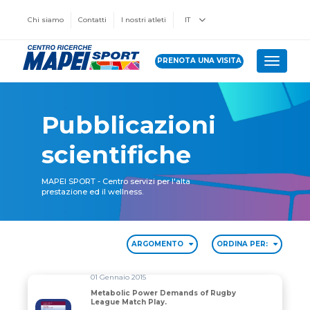
Chi siamo
Contatti
I nostri atleti
IT
PRENOTA UNA VISITA
Toggle 
Pubblicazioni
scientifiche
MAPEI SPORT - Centro servizi per l'alta
prestazione ed il wellness.
ARGOMENTO
ORDINA PER:
01 Gennaio 2015
Metabolic Power Demands of Rugby
League Match Play.
Metabolic Power Demands of Rugby League Match Pla