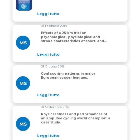
Leggi tutto
01 Febbraio 2014
Effects of a 25-km trial on
psychological, physiological and
stroke characteristics of short- and
MS
mid-distance swimmers.
Leggi tutto
01 Giugno 2013
Goal scoring patterns in major
European soccer leagues.
MS
Leggi tutto
01 Settembre 2012
Physical fitness and performances of
an amputee cycling world champion: a
case study.
MS
Leggi tutto