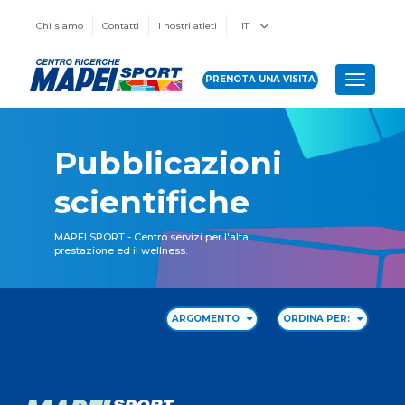
Chi siamo
Contatti
I nostri atleti
IT
PRENOTA UNA VISITA
Toggle 
Pubblicazioni
scientifiche
MAPEI SPORT - Centro servizi per l'alta
prestazione ed il wellness.
ARGOMENTO
ORDINA PER: