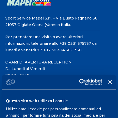
Sport Service Mapei S.r.l. - Via Busto Fagnano 38,
21057 Olgiate Olona (Varese) Italia.
Per prenotare una visita o avere ulteriori
informazioni: telefonare allo +39 0331 575757 da
lunedì a venerdì 9.30-12.30 e 14.30-17.30.
ORARI DI APERTURA RECEPTION
Da Lunedì al Venerdì
08.30 - 18.30
Centro servizi per l'alta
Questo sito web utilizza i cookie
prestazione ed il
Utilizziamo i cookie per personalizzare contenuti ed
wellness.
annunci, per fornire funzionalità dei social media e per