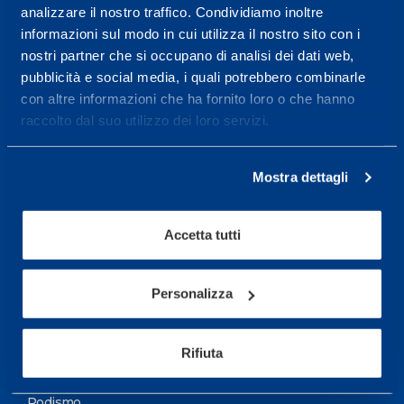
analizzare il nostro traffico. Condividiamo inoltre
Maggiori informazioni
informazioni sul modo in cui utilizza il nostro sito con i
nostri partner che si occupano di analisi dei dati web,
pubblicità e social media, i quali potrebbero combinarle
Servizi
con altre informazioni che ha fornito loro o che hanno
Servizi Medici
raccolto dal suo utilizzo dei loro servizi.
Test di valutazione
Mostra dettagli
Programmazione Allenamento
Accetta tutti
Sport
Calcio
Personalizza
Ciclismo e MTB
Motorsports
Rifiuta
Pallacanestro
Podismo