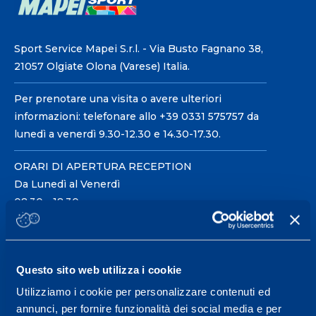
Sport Service Mapei S.r.l. - Via Busto Fagnano 38,
21057 Olgiate Olona (Varese) Italia.
Per prenotare una visita o avere ulteriori
informazioni: telefonare allo +39 0331 575757 da
lunedì a venerdì 9.30-12.30 e 14.30-17.30.
ORARI DI APERTURA RECEPTION
Da Lunedì al Venerdì
08.30 - 18.30
Centro servizi per l'alta
Questo sito web utilizza i cookie
prestazione ed il
Utilizziamo i cookie per personalizzare contenuti ed
wellness.
annunci, per fornire funzionalità dei social media e per