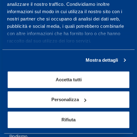
analizzare il nostro traffico. Condividiamo inoltre
Maggiori informazioni
informazioni sul modo in cui utilizza il nostro sito con i
nostri partner che si occupano di analisi dei dati web,
pubblicità e social media, i quali potrebbero combinarle
Servizi
con altre informazioni che ha fornito loro o che hanno
Servizi Medici
raccolto dal suo utilizzo dei loro servizi.
Test di valutazione
Mostra dettagli
Programmazione Allenamento
Accetta tutti
Sport
Calcio
Personalizza
Ciclismo e MTB
Motorsports
Rifiuta
Pallacanestro
Podismo