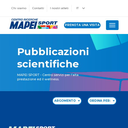
Chi siamo
Contatti
I nostri atleti
IT
PRENOTA UNA VISITA
Toggle 
Pubblicazioni
scientifiche
MAPEI SPORT - Centro servizi per l'alta
prestazione ed il wellness.
ARGOMENTO
ORDINA PER: