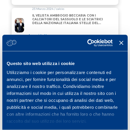
23 Marzo 2024 / calcio
IL VELISTA AMBROGIO BECCARIA CON I
CALCIATORI DEL SASSUOLO E LE SCIATRICI
DELLA NAZIONALE ITALIANA STELLE DEL
10° CONVEGNO MAPEI SPORT
Leggi tutto
19 Marzo 2024 / calcio
SABATO AL CONVEGNO MAPEI SPORT SI
PARLA DI ATLETA A 360° CON CAMPIONI
ED ESPERTI
Questo sito web utilizza i cookie
Utilizziamo i cookie per personalizzare contenuti ed
Leggi tutto
annunci, per fornire funzionalità dei social media e per
12 Gennaio 2024 / news
analizzare il nostro traffico. Condividiamo inoltre
IL 23 MARZO TORNA IL CONVEGNO
informazioni sul modo in cui utilizza il nostro sito con i
MAPEI SPORT
nostri partner che si occupano di analisi dei dati web,
pubblicità e social media, i quali potrebbero combinarle
Leggi tutto
con altre informazioni che ha fornito loro o che hanno
raccolto dal suo utilizzo dei loro servizi.