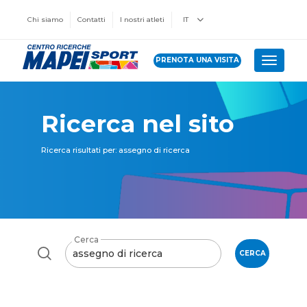
Chi siamo
Contatti
I nostri atleti
IT
PRENOTA UNA VISITA
Toggle 
Ricerca nel sito
Ricerca risultati per: assegno di ricerca
Cerca
CERCA