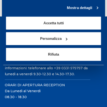
<
1
2
3
4
>
Mostra dettagli
Accetta tutti
Personalizza
Sport Service Mapei S.r.l. - Via Busto Fagnano 38,
21057 Olgiate Olona (Varese) Italia.
Rifiuta
Per prenotare una visita o avere ulteriori
informazioni: telefonare allo +39 0331 575757 da
lunedì a venerdì 9.30-12.30 e 14.30-17.30.
ORARI DI APERTURA RECEPTION
Da Lunedì al Venerdì
08.30 - 18.30