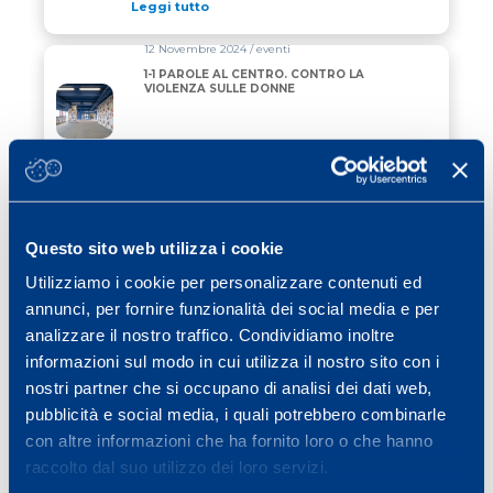
Leggi tutto
12 Novembre 2024 / eventi
1-1 PAROLE AL CENTRO. CONTRO LA
VIOLENZA SULLE DONNE
Leggi tutto
28 Agosto 2024 / news
4 NUOVE RICERCHE PUBBLICATE E
PRONTE DA LEGGERE
Questo sito web utilizza i cookie
Utilizziamo i cookie per personalizzare contenuti ed
Leggi tutto
annunci, per fornire funzionalità dei social media e per
analizzare il nostro traffico. Condividiamo inoltre
06 Dicembre 2023 / calcio
informazioni sul modo in cui utilizza il nostro sito con i
AL MAPEI STADIUM IL CONVEGNO DI
GENERAZIONE S “TESTA E GAMBE”
nostri partner che si occupano di analisi dei dati web,
pubblicità e social media, i quali potrebbero combinarle
Leggi tutto
con altre informazioni che ha fornito loro o che hanno
raccolto dal suo utilizzo dei loro servizi.