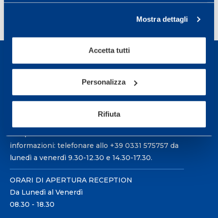
<
1
2
3
4
…
6
>
Mostra dettagli
Accetta tutti
Personalizza
Sport Service Mapei S.r.l. - Via Busto Fagnano 38,
21057 Olgiate Olona (Varese) Italia.
Rifiuta
Per prenotare una visita o avere ulteriori
informazioni: telefonare allo +39 0331 575757 da
lunedì a venerdì 9.30-12.30 e 14.30-17.30.
ORARI DI APERTURA RECEPTION
Da Lunedì al Venerdì
08.30 - 18.30