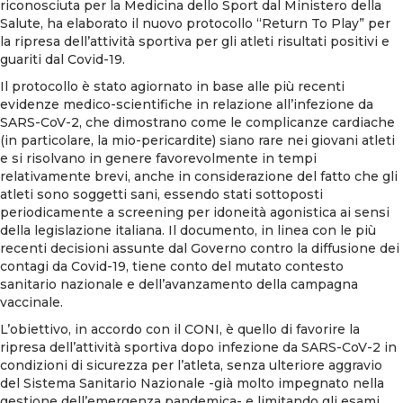
riconosciuta per la Medicina dello Sport dal Ministero della
Salute, ha elaborato il nuovo protocollo “Return To Play” per
la ripresa dell’attività sportiva per gli atleti risultati positivi e
guariti dal Covid-19.
Il protocollo è stato agiornato in base alle più recenti
evidenze medico-scientifiche in relazione all’infezione da
SARS-CoV-2, che dimostrano come le complicanze cardiache
(in particolare, la mio-pericardite) siano rare nei giovani atleti
e si risolvano in genere favorevolmente in tempi
relativamente brevi, anche in considerazione del fatto che gli
atleti sono soggetti sani, essendo stati sottoposti
periodicamente a screening per idoneità agonistica ai sensi
della legislazione italiana. Il documento, in linea con le più
recenti decisioni assunte dal Governo contro la diffusione dei
contagi da Covid-19, tiene conto del mutato contesto
sanitario nazionale e dell’avanzamento della campagna
vaccinale.
L’obiettivo, in accordo con il CONI, è quello di favorire la
ripresa dell’attività sportiva dopo infezione da SARS-CoV-2 in
condizioni di sicurezza per l’atleta, senza ulteriore aggravio
del Sistema Sanitario Nazionale -già molto impegnato nella
gestione dell’emergenza pandemica- e limitando gli esami