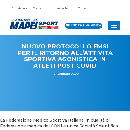
Chi siamo
Contatti
I nostri atleti
IT
PRENOTA UNA VISITA
Toggle 
NUOVO PROTOCOLLO FMSI
PER IL RITORNO ALL’ATTIVITÀ
SPORTIVA AGONISTICA IN
ATLETI POST-COVID
07 Gennaio 2022
La Federazione Medico Sportiva Italiana, in qualità di
Federazione medica del CONI e unica Società Scientifica