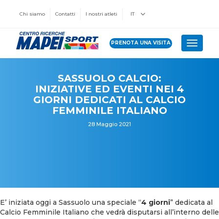
Chi siamo
Contatti
I nostri atleti
IT
PRENOTA UNA VISITA
Toggle 
SASSUOLO CALCIO:
INIZIATIVE ED EVENTI NEI 4
GIORNI DEDICATI AL CALCIO
FEMMINILE ITALIANO
28 Maggio 2021
E’ iniziata oggi a Sassuolo una speciale “
4 giorni
” dedicata al
Calcio Femminile Italiano che vedrà disputarsi all’interno delle