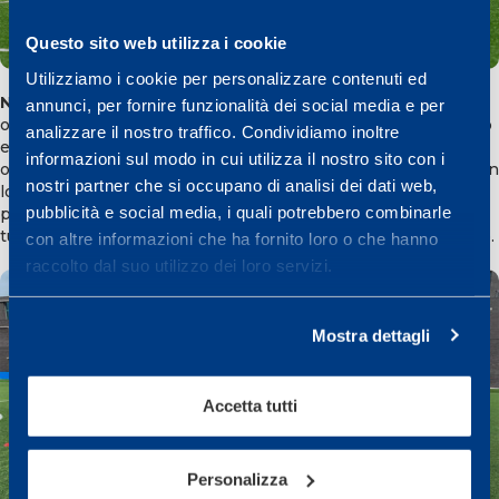
Questo sito web utilizza i cookie
Utilizziamo i cookie per personalizzare contenuti ed
Nella seconda giornata
, venerdì 28 Maggio dalle ore 17 alle
annunci, per fornire funzionalità dei social media e per
ore 19, il Mapei Football Center ospiterà un
Open Day
aperto
analizzare il nostro traffico. Condividiamo inoltre
esclusivamente alle
bimbe dai 6 ai 13 anni
, in cui saranno
informazioni sul modo in cui utilizza il nostro sito con i
organizzate attività ludico-sportive, giochi e brevi esercizi con
nostri partner che si occupano di analisi dei dati web,
lo scopo di dare la possibilità alle ragazze di misurare le
pubblicità e social media, i quali potrebbero combinarle
proprie abilità e promuovere il gioco del calcio, inoltre per
tutte le partecipanti è previsto un gadget del Sassuolo Calcio.
con altre informazioni che ha fornito loro o che hanno
raccolto dal suo utilizzo dei loro servizi.
Mostra dettagli
Accetta tutti
Personalizza