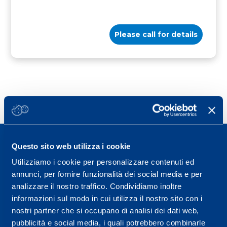
Please call for details
Questo sito web utilizza i cookie
Utilizziamo i cookie per personalizzare contenuti ed
annunci, per fornire funzionalità dei social media e per
Sport Service Mapei S.r.l. - Via Busto Fagnano 38,
analizzare il nostro traffico. Condividiamo inoltre
21057 Olgiate Olona (Varese) Italy.
informazioni sul modo in cui utilizza il nostro sito con i
nostri partner che si occupano di analisi dei dati web,
To book a visit or for further information call +39
pubblicità e social media, i quali potrebbero combinarle