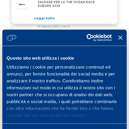
SALPARE PER LA THE OCEAN RACE
EUROPE 2025
Leggi tutto
01 Agosto 2025
/ eventi
CHIUSURA ESTIVA
CHIUSURA ESTIVA
Leggi tutto
Questo sito web utilizza i cookie
24 Luglio 2025
/ vela
Utilizziamo i cookie per personalizzare contenuti ed
annunci, per fornire funzionalità dei social media e per
AMBROGIO BECCARIA PRESENTA
AMBROGIO BECCARIA PRESENTA “ALLAGRANDE MA
“ALLAGRANDE MAPEI”
analizzare il nostro traffico. Condividiamo inoltre
informazioni sul modo in cui utilizza il nostro sito con i
Leggi tutto
nostri partner che si occupano di analisi dei dati web,
pubblicità e social media, i quali potrebbero combinarle
con altre informazioni che ha fornito loro o che hanno
Previous page
Page
Page
Page
Page
Page
Page
«
1
2
3
4
5
6
…
raccolto dal suo utilizzo dei loro servizi.
Page
Next page
40
»