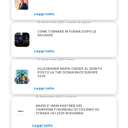
Leggi tutto
25 Settembre 2025
/ cubetti di sapere
COME TORNARE IN FORMA DOPO LE
COME TORNARE IN FORMA DOPO LE VACANZE
VACANZE
Leggi tutto
21 Settembre 2025
/ news
ALLAGRANDE MAPEI CHIUDE AL QUINTO
ALLAGRANDE MAPEI CHIUDE AL QUINTO POSTO LA
POSTO LA THE OCEAN RACE EUROPE
2025
Leggi tutto
18 Settembre 2025
/ ciclismo
MAPEI E’ MAIN PARTNER DEI
CAMPIONATI MONDIALI DI CICLISMO SU
STRADA UCI 2025 IN RUANDA
Leggi tutto