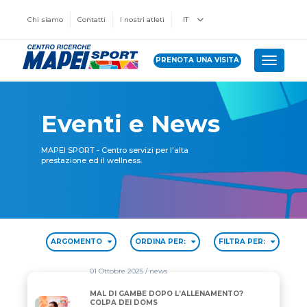
Chi siamo
Contatti
I nostri atleti
IT
PRENOTA UNA VISITA
Toggle 
Eventi e News
MAPEI SPORT - Centro servizi per l'alta
prestazione ed il wellness.
ARGOMENTO
ORDINA PER:
FILTRA PER:
01 Ottobre 2025
/ news
MAL DI GAMBE DOPO L’ALLENAMENTO?
MAL DI GAMBE DOPO L’ALLENAMENTO? COLPA DEI
COLPA DEI DOMS