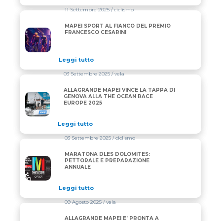
11 Settembre 2025
/ ciclismo
MAPEI SPORT AL FIANCO DEL PREMIO
MAPEI SPORT AL FIANCO DEL PREMIO FRANCESCO 
FRANCESCO CESARINI
Leggi tutto
03 Settembre 2025
/ vela
ALLAGRANDE MAPEI VINCE LA TAPPA DI
ALLAGRANDE MAPEI VINCE LA TAPPA DI GENOVA A
GENOVA ALLA THE OCEAN RACE
EUROPE 2025
Leggi tutto
03 Settembre 2025
/ ciclismo
MARATONA DLES DOLOMITES:
MARATONA DLES DOLOMITES: PETTORALE E PREP
PETTORALE E PREPARAZIONE
ANNUALE
Leggi tutto
09 Agosto 2025
/ vela
ALLAGRANDE MAPEI E’ PRONTA A