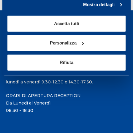
Mostra dettagli
Accetta tutti
Personalizza
Sport Service Mapei S.r.l. - Via Busto Fagnano 38,
21057 Olgiate Olona (Varese) Italia.
Rifiuta
Per prenotare una visita o avere ulteriori
informazioni: telefonare allo +39 0331 575757 da
lunedì a venerdì 9.30-12.30 e 14.30-17.30.
ORARI DI APERTURA RECEPTION
Da Lunedì al Venerdì
08.30 - 18.30