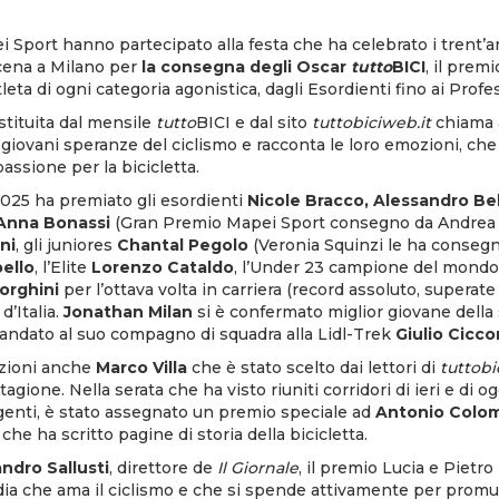
i Sport hanno partecipato alla festa che ha celebrato i trent’an
scena a Milano per
la consegna degli Oscar
tutto
BICI
, il prem
leta di ogni categoria agonistica, dagli Esordienti fino ai Profes
istituita dal mensile
tutto
BICI e dal sito
tuttobiciweb.it
chiama a
 giovani speranze del ciclismo e racconta le loro emozioni, ch
assione per la bicicletta.
025 ha premiato gli esordienti
Nicole Bracco, Alessandro Bell
Anna Bonassi
(Gran Premio Mapei Sport consegno da Andrea Mo
ni
, gli juniores
Chantal Pegolo
(Veronia Squinzi le ha consegn
ello
, l’Elite
Lorenzo Cataldo
, l’Under 23 campione del mon
orghini
per l’ottava volta in carriera (record assoluto, superate
 d’Italia.
Jonathan Milan
si è confermato miglior giovane della
 è andato al suo compagno di squadra alla Lidl-Trek
Giulio Cicc
azioni anche
Marco Villa
che è stato scelto dai lettori di
tuttob
tagione. Nella serata che ha visto riuniti corridori di ieri e di o
igenti, è stato assegnato un premio speciale ad
Antonio Colo
 che ha scritto pagine di storia della bicicletta.
ndro Sallusti
, direttore de
Il Giornale
, il premio Lucia e Pietro
a che ama il ciclismo e che si spende attivamente per promu