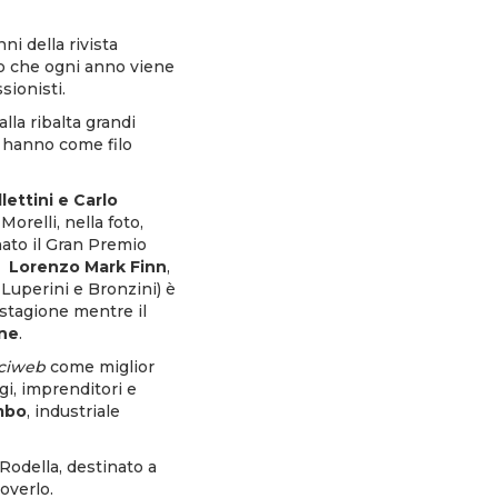
ni della rivista
io che ogni anno viene
sionisti.
lla ribalta grandi
e hanno come filo
ettini e Carlo
relli, nella foto,
ato il Gran Premio
do
Lorenzo Mark Finn
,
 Luperini e Bronzini) è
 stagione mentre il
one
.
iciweb
come miglior
ggi, imprenditori e
mbo
, industriale
 Rodella, destinato a
overlo.