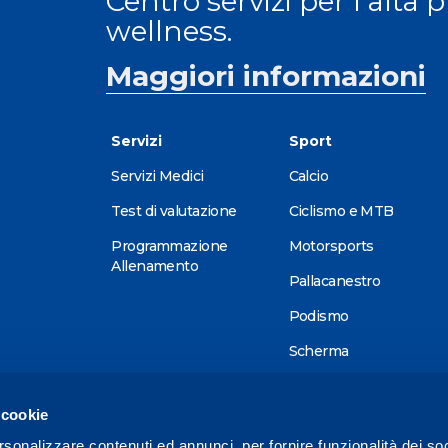
Centro servizi per l'alta 
wellness.
Maggiori informazioni
Servizi
Sport
Servizi Medici
Calcio
Test di valutazione
Ciclismo e MTB
Programmazione
Motorsports
Allenamento
Pallacanestro
Podismo
Scherma
Sci alpino
 cookie
Tennis
rsonalizzare contenuti ed annunci, per fornire funzionalità dei so