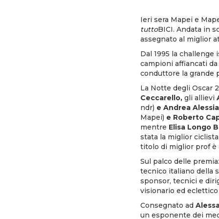
Ieri sera Mapei e Mape
tutto
BICI. Andata in 
assegnato al miglior at
Dal 1995 la challenge 
campioni affiancati da
conduttore la grande p
La Notte degli Oscar 2
Ceccarello,
gli allievi
ndr)
e Andrea Alessia
Mapei)
e Roberto Cap
mentre
Elisa Longo B
stata la miglior ciclista
titolo di miglior prof
Sul palco delle premi
tecnico italiano della s
sponsor, tecnici e dir
visionario ed eclettico
Consegnato ad
Alessa
un esponente dei medi