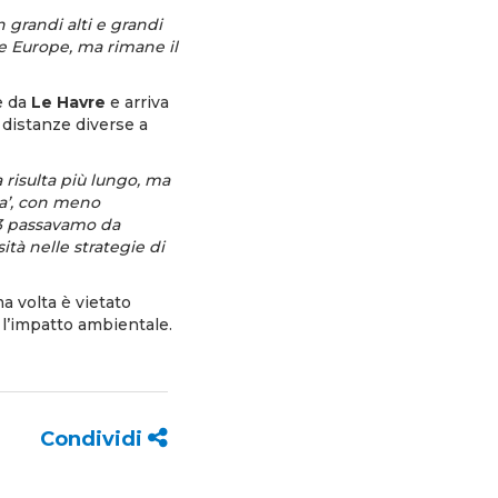
 grandi alti e grandi
ce Europe, ma rimane il
e da
Le Havre
e arriva
 distanze diverse a
a risulta più lungo, ma
usa’, con meno
023 passavamo da
ità nelle strategie di
a volta è vietato
e l’impatto ambientale.
Condividi