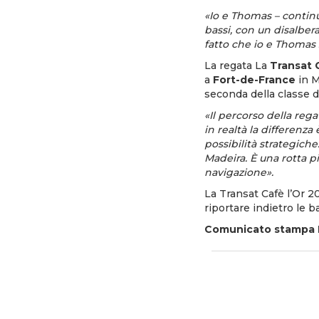
«Io e Thomas – continu
bassi, con un disalber
fatto che io e Thomas
La regata La
Transat 
a
Fort-de-France
in M
seconda della classe d
«Il percorso della rega
in realtà la differenza
possibilità strategich
Madeira. È una rotta p
navigazione».
La Transat Cafè l’Or 2
riportare indietro le b
Comunicato stampa 