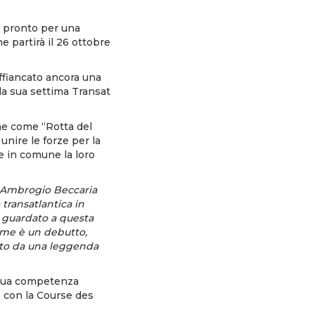
 pronto per una
he partirà il 26 ottobre
ffiancato ancora una
lla sua settima Transat
che come “Rotta del
nire le forze per la
e in comune la loro
a Ambrogio Beccaria
 transatlantica in
 guardato a questa
r me è un debutto,
ato da una leggenda
a sua competenza
5 con la Course des