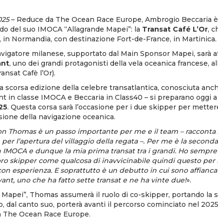
025
– Reduce da The Ocean Race Europe, Ambrogio Beccaria è
do del suo IMOCA “Allagrande Mapei”: la
Transat Café L’Or
, c
e, in Normandia, con destinazione Fort-de-France, in Martinica.
avigatore milanese, supportato dal Main Sponsor Mapei, sarà a
ant
, uno dei grandi protagonisti della vela oceanica francese, a
ansat Cafè l’Or).
la scorsa edizione della celebre transatlantica, conosciuta an
t in classe IMOCA e Beccaria in Class40 – si preparano oggi a u
25
. Questa corsa sarà l’occasione per i due skipper per metter
isione della navigazione oceanica.
on Thomas è un passo importante per me e il team – raccont
e per l’apertura del villaggio della regata –. Per me è la seconda
n IMOCA e dunque la mia prima transat tra i grandi. Ho sempre
loro skipper come qualcosa di inavvicinabile quindi questo pe
on esperienza. E soprattutto è un debutto in cui sono affianc
t, uno che ha fatto sette transat e ne ha vinte due!
».
e Mapei”, Thomas assumerà il ruolo di co-skipper, portando l
 dal canto suo, porterà avanti il percorso cominciato nel 202
n The Ocean Race Europe.