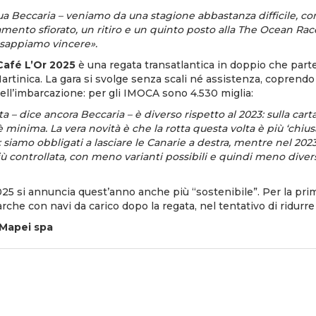
a Beccaria – veniamo da una stagione abbastanza difficile, con
amento sfiorato, un ritiro e un quinto posto alla The Ocean Ra
 sappiamo vincere».
Café L’Or 2025
è una regata transatlantica in doppio che part
artinica. La gara si svolge senza scali né assistenza, coprendo
ell’imbarcazione: per gli IMOCA sono 4.530 miglia:
ta – dice ancora Beccaria – è diverso rispetto al 2023: sulla cart
 è minima. La vera novità è che la rotta questa volta è più ‘chi
e: siamo obbligati a lasciare le Canarie a destra, mentre nel 2
iù controllata, con meno varianti possibili e quindi meno divers
025 si annuncia quest’anno anche più “sostenibile”. Per la prim
arche con navi da carico dopo la regata, nel tentativo di ridurr
Mapei spa