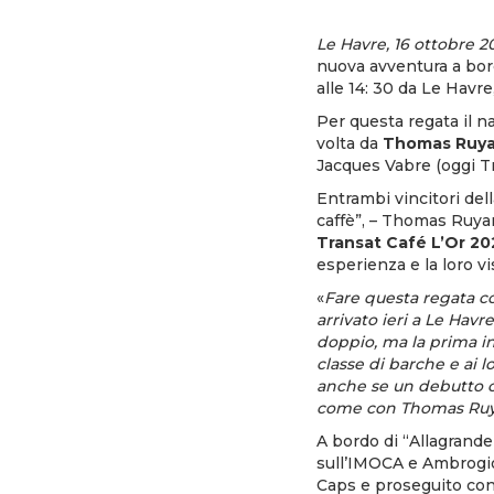
Le Havre, 16 ottobre 2
nuova avventura a bor
alle 14: 30 da Le Havr
Per questa regata il n
volta da
Thomas Ruy
Jacques Vabre (oggi Tr
Entrambi vincitori del
caffè”, – Thomas Ruyan
Transat Café L’Or 20
esperienza e la loro v
«
Fare questa regata c
arrivato ieri a Le Havr
doppio, ma la prima i
classe di barche e ai 
anche se un debutto c
come con Thomas Ruyan
A bordo di “Allagrand
sull’IMOCA e Ambrogio,
Caps e proseguito co