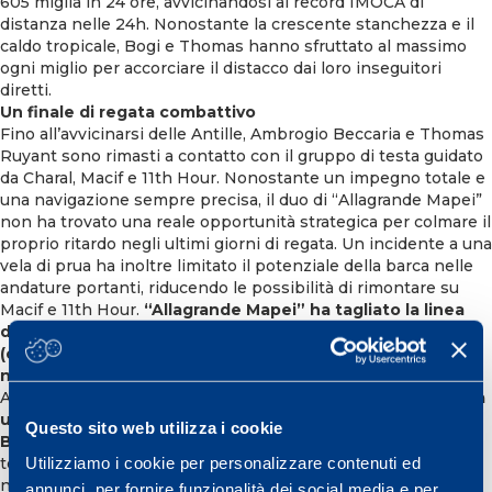
605 miglia in 24 ore, avvicinandosi al record IMOCA di
distanza nelle 24h. Nonostante la crescente stanchezza e il
caldo tropicale, Bogi e Thomas hanno sfruttato al massimo
ogni miglio per accorciare il distacco dai loro inseguitori
diretti.
Un finale di regata combattivo
Fino all’avvicinarsi delle Antille, Ambrogio Beccaria e Thomas
Ruyant sono rimasti a contatto con il gruppo di testa guidato
da Charal, Macif e 11th Hour. Nonostante un impegno totale e
una navigazione sempre precisa, il duo di “Allagrande Mapei”
non ha trovato una reale opportunità strategica per colmare il
proprio ritardo negli ultimi giorni di regata. Un incidente a una
vela di prua ha inoltre limitato il potenziale della barca nelle
andature portanti, riducendo le possibilità di rimontare su
Macif e 11th Hour.
“Allagrande Mapei” ha tagliato la linea
d’arrivo a Fort-de-France, venerdì 7 novembre alle 21:54
(ora italiana), dopo 12 giorni 7 ore 24 minuti di
navigazione
.
Al di là del risultato sportivo,
questa traversata rappresenta
una tappa preziosa nella preparazione di Ambrogio
Questo sito web utilizza i cookie
Beccaria per la Route du Rhum 2026
e
, a più lungo
Utilizziamo i cookie per personalizzare contenuti ed
termine,
per il Vendée Globe 2028
. Le 4.800 miglia di
navigazione intensa hanno permesso allo skipper italiano di
annunci, per fornire funzionalità dei social media e per