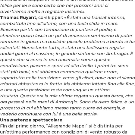
felice per lei e sono certo che nei prossimi anni ci
divertiremo molto a regatare insieme
».
Thomas Ruyant
, co-skipper: «
È stata una transat intensa,
combattuta fino all’ultimo, con una bella sfida in mare.
Eravamo partiti con l’ambizione di puntare al podio, e
chiudere quarti lascia un po’ di amarezza: sentivamo di poter
rientrare in gioco, ma qualche piccolo problema a bordo ci ha
rallentati. Nonostante tutto, è stata una bellissima regata:
dodici giorni al massimo, in grande sintonia con Ambrogio. È
questo che si cerca in una traversata come questa:
condivisione, piacere e sport ad alto livello.
I primi tre sono
stati più bravi, noi abbiamo commesso qualche errore,
soprattutto nella transizione verso gli alisei, dove non ci siamo
adattati abbastanza in fretta. Ma abbiamo lottato fino alla fine,
e una quarta posizione resta comunque un ottimo
risultato.
Questa era la mia ultima regata su questa barca, che
ora passerà nelle mani di Ambrogio. Sono davvero felice: è un
progetto in cui abbiamo messo tanto cuore ed energia, e
vederlo continuare con lui è una bella storia
».
Una partenza spettacolare
Fin dal primo giorno, “Allagrande Mapei” si è distinta per
un’ottima performance con condizioni di vento robusto da