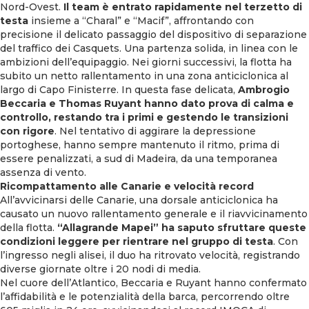
Nord-Ovest.
Il team è entrato rapidamente nel terzetto di
testa
insieme a “Charal” e “Macif”, affrontando con
precisione il delicato passaggio del dispositivo di separazione
del traffico dei Casquets. Una partenza solida, in linea con le
ambizioni dell’equipaggio.
Nei giorni successivi, la flotta ha
subito un netto rallentamento in una zona anticiclonica al
largo di Capo Finisterre. In questa fase delicata,
Ambrogio
Beccaria e Thomas Ruyant hanno dato prova di calma e
controllo, restando tra i primi e gestendo le transizioni
con rigore
. Nel tentativo di aggirare la depressione
portoghese, hanno sempre mantenuto il ritmo, prima di
essere penalizzati, a sud di Madeira, da una temporanea
assenza di vento.
Ricompattamento alle Canarie e velocità record
All’avvicinarsi delle Canarie, una dorsale anticiclonica ha
causato un nuovo rallentamento generale e il riavvicinamento
della flotta.
“Allagrande Mapei” ha saputo sfruttare queste
condizioni leggere per rientrare nel gruppo di testa
. Con
l’ingresso negli alisei, il duo ha ritrovato velocità, registrando
diverse giornate oltre i 20 nodi di media.
Nel cuore dell’Atlantico, Beccaria e Ruyant hanno confermato
l’affidabilità e le potenzialità della barca, percorrendo oltre