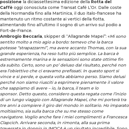
posizione
la diciassettesima edizione della
Rotta del
Caffè
oggi conosciuta come Transat Café L’Or. Dalle coste
della Normandia fino alla Martinica, il duo italo-francese ha
mantenuto un ritmo costante ai vertici della flotta,
alimentando fino all’ultimo il sogno di un arrivo sul podio a
Fort-de-France.
Ambrogio Beccaria
, skipper di “Allagrande Mapei”: «
Mi sono
sentito molto a mio agio a bordo: temevo che la barca
potesse “strapazzarmi”, ma avere accanto Thomas, con la sua
grande esperienza, ha reso tutto più semplice. La barca è
estremamente marina e le sensazioni sono state ottime fin
da subito.
Certo, sono un po’ deluso dal risultato, perché non
era l’obiettivo che ci eravamo prefissati. In questo sport si
vince e si perde, e questa volta abbiamo perso. Siamo delusi
perché non siamo riusciti a esprimere pienamente il valore
che sappiamo di avere – io, la barca, il team e lo
sponsor.
Detto questo, considero questa regata come l’inizio
di un lungo viaggio con Allagrande Mapei, che mi porterà tra
tre anni a compiere il giro del mondo in solitario. Ho imparato
moltissimo, sia sulla barca che su me stesso come
navigatore.
Voglio anche fare i miei complimenti a Francesca
Clapcich. Arrivare seconda, in rimonta, alla sua prima
traversata in doppio in IMOCA è un risultato incredibile. Sono