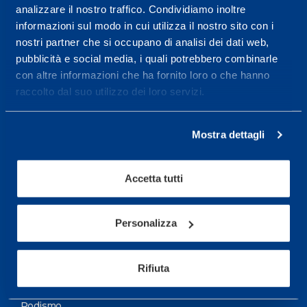
analizzare il nostro traffico. Condividiamo inoltre
Maggiori informazioni
informazioni sul modo in cui utilizza il nostro sito con i
nostri partner che si occupano di analisi dei dati web,
pubblicità e social media, i quali potrebbero combinarle
Servizi
con altre informazioni che ha fornito loro o che hanno
Servizi Medici
raccolto dal suo utilizzo dei loro servizi.
Test di valutazione
Mostra dettagli
Programmazione Allenamento
Accetta tutti
Sport
Calcio
Personalizza
Ciclismo e MTB
Motorsports
Rifiuta
Pallacanestro
Podismo