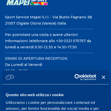
Sport Service Mapei S.r.l. - Via Busto Fagnano 38,
21057 Olgiate Olona (Varese) Italia.
Per prenotare una visita o avere ulteriori
informazioni: telefonare allo +39 0331 575757 da
lunedì a venerdì 9.30-12.30 e 14.30-17.30.
ORARI DI APERTURA RECEPTION
Da Lunedì al Venerdì
08.30 - 18.30
Centro servizi per l'alta
Questo sito web utilizza i cookie
prestazione ed il
Utilizziamo i cookie per personalizzare contenuti ed
wellness.
annunci, per fornire funzionalità dei social media e per