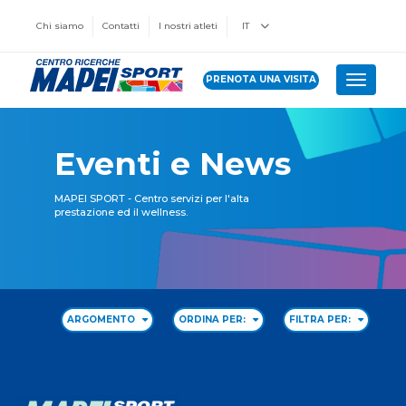
Chi siamo
Contatti
I nostri atleti
IT
PRENOTA UNA VISITA
Toggle 
Eventi e News
MAPEI SPORT - Centro servizi per l'alta
prestazione ed il wellness.
ARGOMENTO
ORDINA PER:
FILTRA PER: