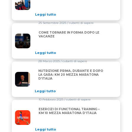
Leggi tutto
25 Settembre 2025
/ cubetti di sapere
COME TORNARE IN FORMA DOPO LE
COME TORNARE IN FORMA DOPO LE VACANZE
VACANZE
Leggi tutto
28 Marzo 2025
/ cubetti di sapere
NUTRIZIONE PRIMA, DURANTE E DOPO
NUTRIZIONE PRIMA, DURANTE E DOPO LA GARA: K
LA GARA: KM 20 MEZZA MARATONA
D’ITALIA
Leggi tutto
10 Febbraio 2025
/ cubetti di sapere
ESERCIZI DI FUNCTIONAL TRAINING –
ESERCIZI DI FUNCTIONAL TRAINING – KM 10 MEZZA
KM 10 MEZZA MARATONA D’ITALIA
Leggi tutto