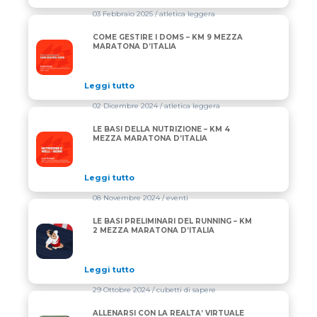
03 Febbraio 2025
/ atletica leggera
COME GESTIRE I DOMS – KM 9 MEZZA
COME GESTIRE I DOMS – KM 9 MEZZA MARATONA D’
MARATONA D’ITALIA
Leggi tutto
02 Dicembre 2024
/ atletica leggera
LE BASI DELLA NUTRIZIONE – KM 4
LE BASI DELLA NUTRIZIONE – KM 4 MEZZA MARATON
MEZZA MARATONA D’ITALIA
Leggi tutto
08 Novembre 2024
/ eventi
LE BASI PRELIMINARI DEL RUNNING – KM
LE BASI PRELIMINARI DEL RUNNING – KM 2 MEZZA
2 MEZZA MARATONA D’ITALIA
Leggi tutto
29 Ottobre 2024
/ cubetti di sapere
ALLENARSI CON LA REALTA’ VIRTUALE